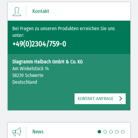
Kontakt
Bei Fragen zu unseren Produkten erreichen Sie uns
unter:
+49(0)2304/759-0
Diagramm Halbach GmbH & Co. KG
Am Winkelstück 14
58239 Schwerte
Mit Ihrer PLZ erreicht Ihre Nachricht direkt den für Sie zuständigen
Deutschland
Ansprechpartner.
KONTAKT-ANFRAGE
News