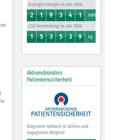
Erzeugte Energie im Jahr 2026:
2
1
9
3
4
1
2
1
0
1
8
9
3
7
0
4
0
1
kWh
her
CO2-Vermeidung im Jahr 2026:
1
5
3
5
3
9
0
1
4
5
2
3
0
5
0
3
0
9
kg
Aktionsbündnis
Patientensicherheit
f
für
Diagramm Halbach ist aktives und
engagiertes Mitglied