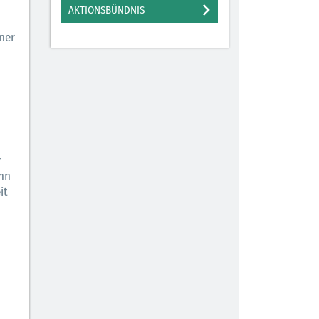
AKTIONSBÜNDNIS
PATIENTENSICHERHEIT
ner
r
enn
it