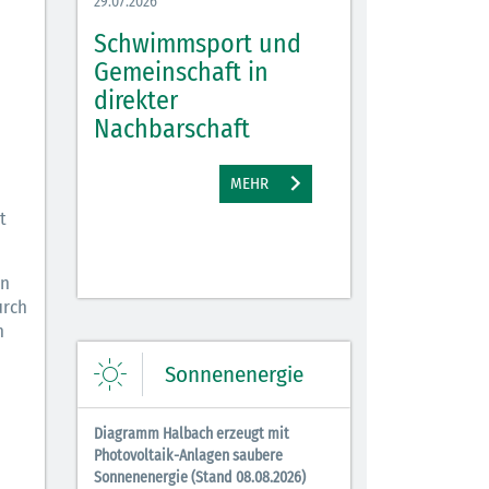
29.07.2026
27.07.2026
Schwimmsport und
WM Tippspiel 
bei
Gemeinschaft in
für Spannung,
lbach
direkter
Stimmung und 
Nachbarschaft
Gewinne
EHR
MEHR
M
t
en
urch
n
Sonnenenergie
Diagramm Halbach erzeugt mit
Photovoltaik-Anlagen saubere
Sonnenenergie (Stand 08.08.2026)