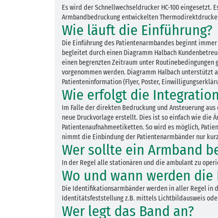
Es wird der Schnellwechseldrucker HC-100 eingesetzt. Es
Armbandbedruckung entwickelten Thermodirektdrucke
Wie läuft die Einführung?
Die Einführung des Patientenarmbandes beginnt immer m
begleitet durch einen Diagramm Halbach Kundenbetreuer
einen begrenzten Zeitraum unter Routinebedingungen ge
vorgenommen werden. Diagramm Halbach unterstützt auf
Patienteninformation (Flyer, Poster, Einwilligungserklärun
Wie erfolgt die Integratio
Im Falle der direkten Bedruckung und Ansteuerung aus 
neue Druckvorlage erstellt. Dies ist so einfach wie die
Patientenaufnahmeetiketten. So wird es möglich, Pati
nimmt die Einbindung der Patientenarmbänder nur kurze
Wer sollte ein Armband 
In der Regel alle stationären und die ambulant zu operi
Wo und wann werden die 
Die Identifikationsarmbänder werden in aller Regel in 
Identitätsfeststellung z.B. mittels Lichtbildausweis 
Wer legt das Band an?