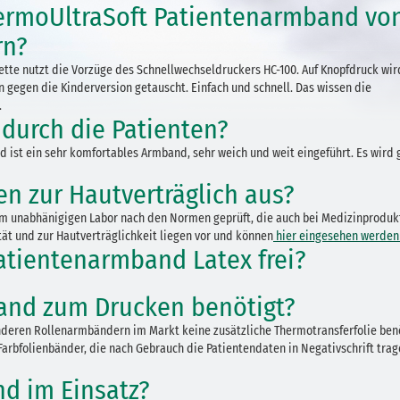
ermoUltraSoft Patientenarmband vo
rn?
tte nutzt die Vorzüge des Schnellwechseldruckers HC-100. Auf Knopfdruck wir
 gegen die Kinderversion getauscht. Einfach und schnell. Das wissen die
.
 durch die Patienten?
 ist ein sehr komfortables Armband, sehr weich und weit eingeführt. Es wird 
ten zur Hautverträglich aus?
 unabhänigigen Labor nach den Normen geprüft, die auch bei Medizinproduk
ät und zur Hautverträglichkeit liegen vor und können
hier eingesehen werden .
atientenarmband Latex frei?
and zum Drucken benötigt?
deren Rollenarmbändern im Markt keine zusätzliche Thermotransferfolie benö
Farbfolienbänder, die nach Gebrauch die Patientendaten in Negativschrift trag
d im Einsatz?