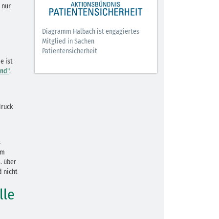
 nur
Diagramm Halbach ist engagiertes
Mitglied in Sachen
Patientensicherheit
e ist
and"
.
druck
s
em
. über
d nicht
lle