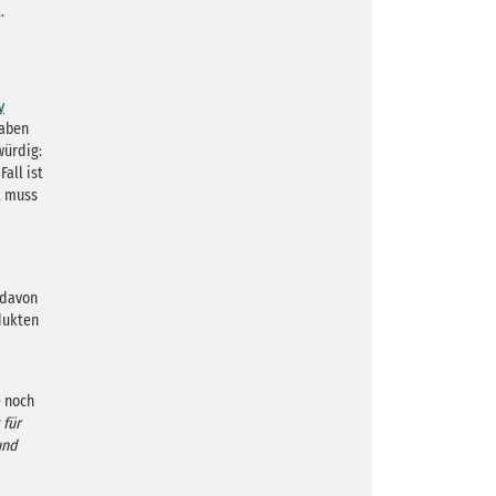
.
y
gaben
würdig:
all ist
t muss
 davon
dukten
e noch
 für
und