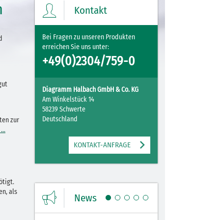
n
Kontakt
Bei Fragen zu unseren Produkten
d
erreichen Sie uns unter:
+49(0)2304/759-0
gut
Diagramm Halbach GmbH & Co. KG
Am Winkelstück 14
58239 Schwerte
Deutschland
ten zur
..
Mit Ihrer PLZ erreicht Ihre Nachricht direkt
den für Sie zuständigen Ansprechpartner.
KONTAKT-ANFRAGE
tigt.
en, als
News