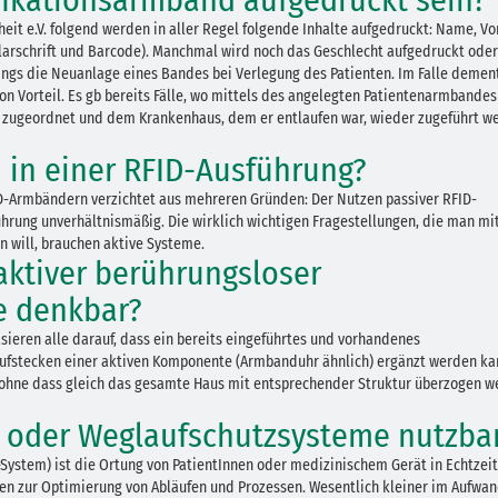
ifikationsarmband aufgedruckt sein?
it e.V. folgend werden in aller Regel folgende Inhalte aufgedruckt: Name, V
arschrift und Barcode). Manchmal wird noch das Geschlecht aufgedruckt oder
ngs die Neuanlage eines Bandes bei Verlegung des Patienten. Im Falle demen
von Vorteil. Es gb bereits Fälle, wo mittels des angelegten Patientenarmbandes
en, zugeordnet und dem Krankenhaus, dem er entlaufen war, wieder zugeführt w
 in einer RFID-Ausführung?
FID-Armbändern verzichtet aus mehreren Gründen: Der Nutzen passiver RFID-
hrung unverhältnismäßig. Die wirklich wichtigen Fragestellungen, die man mit
n will, brauchen aktive Systeme.
aktiver berührungsloser
e denkbar?
ieren alle darauf, dass ein bereits eingeführtes und vorhandenes
Aufstecken einer aktiven Komponente (Armbanduhr ähnlich) ergänzt werden ka
, ohne dass gleich das gesamte Haus mit entsprechender Struktur überzogen 
g oder Weglaufschutzsysteme nutzba
System) ist die Ortung von PatientInnen oder medizinischem Gerät in Echtzeit
en zur Optimierung von Abläufen und Prozessen. Wesentlich kleiner im Aufwa