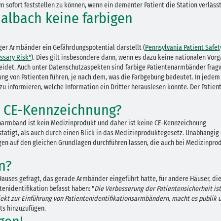
 sofort feststellen zu können, wenn ein dementer Patient die Station verlässt
albach keine farbigen
ger Armbänder ein Gefährdungspotential darstellt (
Pennsylvania Patient Safet
ssary Risk"
). Dies gilt insbesondere dann, wenn es dazu keine nationalen Vor
heidet. Auch unter Datenschutzaspekten sind farbige Patientenarmbänder frag
ng von Patienten führen, je nach dem, was die Farbgebung bedeutet. In jedem F
zu informieren, welche Information ein Dritter herauslesen könnte. Der Patien
e CE-Kennzeichnung?
tenarmband ist kein Medizinprodukt und daher ist keine CE-Kennzeichnung
estätigt, als auch durch einen Blick in das Medizinproduktegesetz. Unabhängig
en auf den gleichen Grundlagen durchführen lassen, die auch bei Medizinpro
n?
auses gefragt, das gerade Armbänder eingeführt hatte, für andere Häuser, di
tenidentifikation befasst haben: "
Die Verbesserung der Patientensicherheit ist
ojekt zur Einführung von Patientenidentifikationsarmbändern, macht es publik 
hts hinzuzufügen.