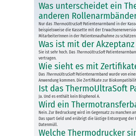
Was unterscheidet ein Th
anderen Rollenarmbände
Nur das
ThermoUltraSoft
Patientenarmband in der Kasse
beispielsweise die Kassette mit der Erwachsenenversion
MitarbeiterInnen in der Patientenaufnahme zu schätzen
Was ist mit der Akzeptanz
Sie ist sehr hoch. Das
ThermoUltraSoft
Patientenarmband
vertragen.
Wie sieht es mit Zertifika
Das
ThermoUltraSoft
Patientenarmband wurde von einem
Anwendung kommen. Die Zertifikate zur Biokompatibilit
Ist das ThermoUltraSoft P
Ja. Und es enthält kein Bisphenol A.
Wird ein Thermotransferb
Nein. Zur Bedruckung wird im Gegensatz zu manchen an
Das spart Geld und erübrigt die lästige Entsorgung der 
Datenmüll.
Welche Thermodrucker sin