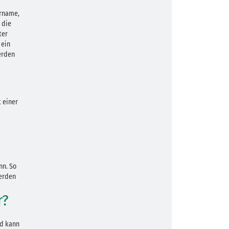
orname,
 die
ter
 ein
erden
 einer
nn. So
werden
r?
nd kann