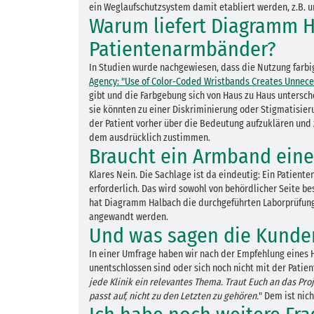
ein Weglaufschutzsystem damit etabliert werden, z.B. um
Warum liefert Diagramm H
Patientenarmbänder?
In Studien wurde nachgewiesen, dass die Nutzung farbi
Agency: "Use of Color-Coded Wristbands Creates Unnece
gibt und die Farbgebung sich von Haus zu Haus untersc
sie könnten zu einer Diskriminierung oder Stigmatisieru
der Patient vorher über die Bedeutung aufzuklären und 
dem ausdrücklich zustimmen.
Braucht ein Armband ein
Klares Nein. Die Sachlage ist da eindeutig: Ein Patien
erforderlich. Das wird sowohl von behördlicher Seite b
hat Diagramm Halbach die durchgeführten Laborprüfung
angewandt werden.
Und was sagen die Kunde
In einer Umfrage haben wir nach der Empfehlung eines H
unentschlossen sind oder sich noch nicht mit der Patien
jede Klinik ein relevantes Thema. Traut Euch an das Pr
passt auf, nicht zu den Letzten zu gehören.
" Dem ist nic