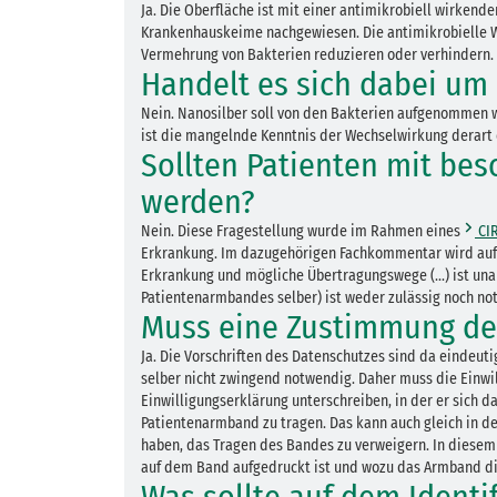
Ja. Die Oberfläche ist mit einer antimikrobiell wirke
Krankenhauskeime nachgewiesen. Die antimikrobielle Wi
Vermehrung von Bakterien reduzieren oder verhindern.
Handelt es sich dabei um
Nein. Nanosilber soll von den Bakterien aufgenommen we
ist die mangelnde Kenntnis der Wechselwirkung derart
Sollten Patienten mit be
werden?
Nein. Diese Fragestellung wurde im Rahmen eines
CIR
Erkrankung. Im dazugehörigen Fachkommentar wird auf
Erkrankung und mögliche Übertragungswege (...) ist un
Patientenarmbandes selber) ist weder zulässig noch not
Muss eine Zustimmung des
Ja. Die Vorschriften des Datenschutzes sind da eindeut
selber nicht zwingend notwendig. Daher muss die Einwil
Einwilligungserklärung unterschreiben, in der er sich
Patientenarmband zu tragen. Das kann auch gleich in d
haben, das Tragen des Bandes zu verweigern. In diesem F
auf dem Band aufgedruckt ist und wozu das Armband di