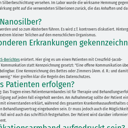
nden Silberbeschichtung versehen. Im Labor wurde die wirksame Hemmung gegen
rkung geht auf die verwendeten Silberionen zurück, die das Anhaften und da
 Nanosilber?
rden und so zum Absterben führen. Es wird z.T. kontrovers diskutiert. Hinter
 extrem kleiner Teilchen auf den menschlichen Organismus.
sonderen Erkrankungen gekennzeichn
S-Berichtes
erörtert. Hier ging es um einen Patienten mit Creuzfeld-Jacob-
 Kommunkation statt Kennzeichnung gesetzt: "Eine offene Kommunikation übe
abdingbar. Eine Kennzeichnung des Bettes oder Zimmers (Anm. d. R.: und dami
wenig." Hier greifen klar die Regeln des Datenschutzes.
 Patienten erfolgen?
ig: Das Tragen eines Patientenarmbandes ist für Therapie und Behandlungserfo
ligung auf jeden Fall eingeholt werden. Am Aufnahmetag sollte der Patient ei
 damit einverstanden erklärt, während des gesamten Krankenhausaufenthaltes 
en Behandlungsvertrag eingebunden sein. Er muss jedoch auch die Möglichkei
all wird auch das schriftlich festgehalten. Der Patient wird darüber informier
ent.