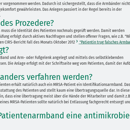
ter vorgenommen werden. Dadurch ist sichergestellt, dass die Armbänder nicht
ekomfort gewährleisten. Das Anlegen passiert in der Regel bereits in der
.
ndes Prozedere?
muss die Identität des Patienten nochmals geprüft werden. Damit werden
ng erfolgt durch aktives Nachfragen und stellen offener Fragen, wie z.B. "Wi
den CIRS-Bericht Fall des Monats Oktober 2012
"Patientin trug falsches Armb
gt?
n Band und Arm- oder Fußgelenk angelegt und mittels des selbstklebenden
n. Die Anlage erfolgt mit der Schriftseite weg vom Patienten, damit der Auf
anders verfahren werden?
ienten erhält natürlich auch ein MRSA-Patient ein Identifikationsarmband. Da
usstattung des Patienten und stellt kaum eine Übertragungsquelle dar. In dies
n, dass eine Übertragung meist über die Hände der Mitarbeiter und damit z.B
eines MRSA-Patienten sollte natürlich bei Entlassung fachgerecht entsorgt un
Patientenarmband eine antimikrobie