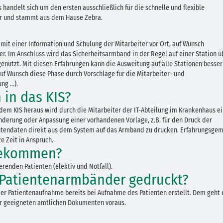
30.06.2026
 handelt sich um den ersten ausschließlich für die schnelle und flexible
r und stammt aus dem Hause Zebra.
Ein ganzes
Berufsleben 
it einer Information und Schulung der Mitarbeiter vor Ort, auf Wunsch
Diagramm Ha
. Im Anschluss wird das Sicherheitsarmband in der Regel auf einer Station ü
nutzt. Mit diesen Erfahrungen kann die Ausweitung auf alle Stationen besser
 Wunsch diese Phase durch Vorschläge für die Mitarbeiter- und
M
g ...).
n in das KIS?
dem KIS heraus wird durch die Mitarbeiter der IT-Abteilung im Krankenhaus e
 Änderung oder Anpassung einer vorhandenen Vorlage, z.B. für den Druck der
entendaten direkt aus dem System auf das Armband zu drucken. Erfahrungsge
 Zeit in Anspruch.
bekommen?
erenden Patienten (elektiv und Notfall).
Patientenarmbänder gedruckt?
der Patientenaufnahme bereits bei Aufnahme des Patienten erstellt. Dem geht 
oder geeigneten amtlichen Dokumenten voraus.