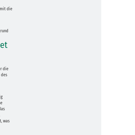
mit die
grund
et
r die
t des
lg
ne
das
t
t, was