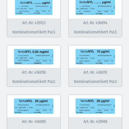
schraffiert)
Cholinergika (hellgrün schraffiert): DIVI 2012
Art.-Nr. 435923
Art.-Nr. 436094
Antiemetika (salmon)
Kombinationsetikett PuLS
Kombinationsetikett PuLS
Verschiedene Medikamente (weiß)
Antikoagulantien (hellgrau/weiß mit schwarzem
Rahmen)
Koagulantien (hellgrau/weiß schwarz schraffierter
Art.-Nr. 456058
Art.-Nr. 436010
Rahmen)
Kombinationsetikett PuLS
Kombinationsetikett PuLS
Elektrolyte (grün-pink)
Elektrolyte Kalium (grün-blau)
Elektrolyte NaCl (grün)
Art.-Nr. 456085
Art.-Nr. 435988
Inodilatatoren (rot-grün)