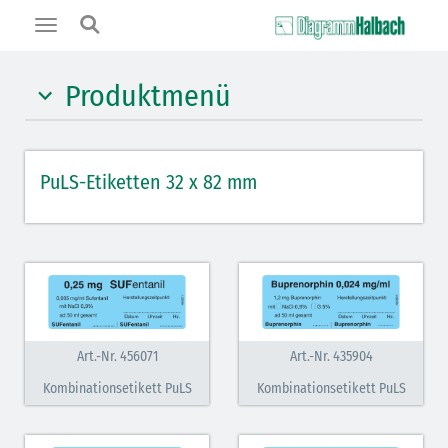
Toggle
navigation
Produktmenü
Hypnotika (gelb)
PuLS-Etiketten 32 x 82 mm
Benzodiazepine (orange)
Muskelrelaxantien (weiß-rot): DIVI 2012
Muskelrelaxans Antagonisten (rot schraffiert): DIVI
2012
Opiate/Opioide (hellblau)
Art.-Nr. 456071
Art.-Nr. 435904
Lokalanästhetika (grau)
Kombinationsetikett PuLS
Kombinationsetikett PuLS
Vasopressoren (hellviolett)
Antihypertonika/Vasodilatantien (hellviolett