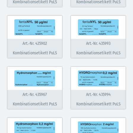
Kombinationsetikett PuLS
Kombinationsetikett PuLS
Antiarrhythmika (rot-blau)
Antikonvulsiva (grau-lila)
Bronchodilatatoren (blau-braun)
Hormone (braun-beige)
Art.-Nr. 425902
Art.-Nr. 435993
Kombinationsetikett PuLS
Kombinationsetikett PuLS
Hormone Insulin (braun-gelb)
Art.-Nr. 435967
Art.-Nr. 435994
Kombinationsetikett PuLS
Kombinationsetikett PuLS