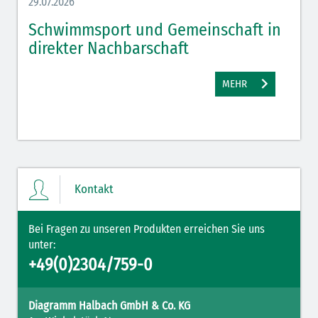
29.07.2026
27.07.
Schwimmsport und Gemeinschaft in
WM 
direkter Nachbarschaft
gut
MEHR
Kontakt
Bei Fragen zu unseren Produkten erreichen Sie uns
unter:
+49(0)2304/759-0
Diagramm Halbach GmbH & Co. KG