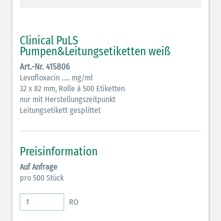
schraffiert)
Cholinergika (hellgrün schraffiert): DIVI 2012
Clinical PuLS
Pumpen&Leitungsetiketten weiß
Antiemetika (salmon)
Art.-Nr. 415806
Verschiedene Medikamente (weiß)
Levofloxacin ….. mg/ml
32 x 82 mm, Rolle à 500 Etiketten
Antikoagulantien (hellgrau/weiß mit schwarzem
nur mit Herstellungszeitpunkt
Rahmen)
Leitungsetikett gesplittet
Koagulantien (hellgrau/weiß schwarz schraffierter
Rahmen)
Preisinformation
Elektrolyte (grün-pink)
Auf Anfrage
Elektrolyte Kalium (grün-blau)
pro 500 Stück
Elektrolyte NaCl (grün)
RO
Inodilatatoren (rot-grün)