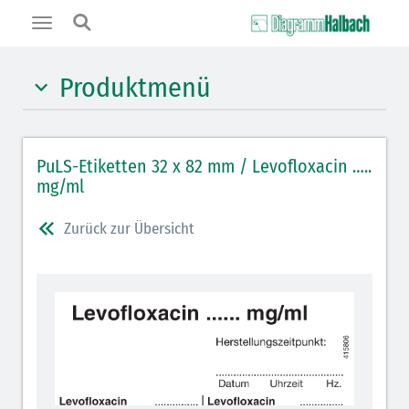
Toggle
navigation
Produktmenü
Hypnotika (gelb)
PuLS-Etiketten 32 x 82 mm / Levofloxacin …..
Benzodiazepine (orange)
mg/ml
Muskelrelaxantien (weiß-rot): DIVI 2012
Zurück zur Übersicht
Muskelrelaxans Antagonisten (rot schraffiert): DIVI
2012
Opiate/Opioide (hellblau)
Lokalanästhetika (grau)
Vasopressoren (hellviolett)
Antihypertonika/Vasodilatantien (hellviolett