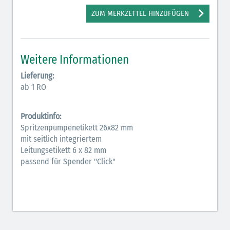
Antiarrhythmika (rot-blau)
ZUM MERKZETTEL HINZUFÜGEN
Antikonvulsiva (grau-lila)
Bronchodilatatoren (blau-braun)
Weitere Informationen
Hormone (braun-beige)
Lieferung:
ab 1 RO
Hormone Insulin (braun-gelb)
Produktinfo:
Spritzenpumpenetikett 26x82 mm
mit seitlich integriertem
Leitungsetikett 6 x 82 mm
passend für Spender "Click"