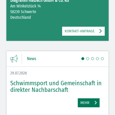
Diagramm Halbach GmbH & Co. KG
Elektrolyte NaCl (grün)
Am Winkelstück 14
58239 Schwerte
Hormone (braun-beige)
Deutschland
Hormone Insulin (braun-gelb)
KONTAKT-ANFRAGE
News
29.07.2026
27.07.
Schwimmsport und Gemeinschaft in
WM 
direkter Nachbarschaft
gut
MEHR