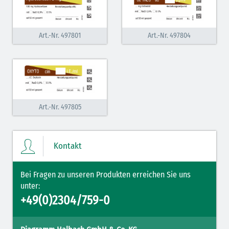
Antiemetika (salmon)
Art.-Nr. 497801
Art.-Nr. 497804
Verschiedene Medikamente (weiß)
Antikoagulantien (hellgrau/weiß mit schwarzem
Rahmen)
Antikoagulantien (hellgrau/weiß schwarz schraffiert)
Art.-Nr. 497805
Bronchodilatatoren (blau-braun)
Antikonvulsiva (grau-lila)
Kontakt
Inodilatatoren (rot-grün)
Bei Fragen zu unseren Produkten erreichen Sie uns
Antiarrhythmika (rot-blau)
unter:
Elektrolyte (grün-pink)
+49(0)2304/759-0
Elektrolyte Kalium (grün-blau)