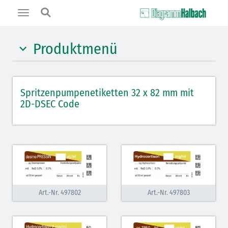
Toggle
navigation
Produktmenü
Hypnotika (gelb)
Spritzenpumpenetiketten 32 x 82 mm mit
Benzodiazepine (orange)
2D-DSEC Code
Muskelrelaxantien (weiß-rot)
Opiate/Opioide (hellblau)
Lokalanästhetika (grau)
Vasopressoren (hellviolett)
Art.-Nr. 497802
Art.-Nr. 497803
Antihypertonika/Vasodilatantien (hellviolett
schraffiert)
Cholinergika (hellgrün schraffiert)