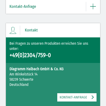
Kontakt-Anfrage
Bitte geben Sie hier Ihre Daten und Nachricht ein.
Kontakt
Bei Fragen zu unseren Produkten erreichen Sie uns
unter:
+49(0)2304/759-0
Diagramm Halbach GmbH & Co. KG
Am Winkelstück 14
58239 Schwerte
Mit Ihrer PLZ erreicht Ihre Nachricht direkt den für Sie zuständigen
Deutschland
Ansprechpartner.
KONTAKT-ANFRAGE