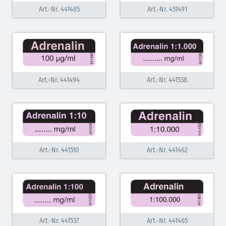
Art.-Nr. 441485
Art.-Nr. 451491
Inodilatatoren (rot-grün)
Antiarrhythmika (rot-blau)
Elektrolyte (grün-pink)
Art.-Nr. 441494
Art.-Nr. 441538
Elektrolyte Kalium (grün-blau)
Elektrolyte NaCl (grün)
Hormone (braun-beige)
Hormone Insulin (braun-gelb)
Art.-Nr. 441510
Art.-Nr. 441462
Art.-Nr. 441537
Art.-Nr. 441465