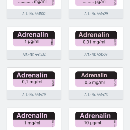
Vasopressoren (hellviolett)
Art.-Nr. 441502
Art.-Nr. 441429
Antihypertonika/Vasodilatantien (hellviolett
schraffiert)
Anticholinergika (hellgrün)
Cholinergika (hellgrün schraffiert): DIVI 2012
Art.-Nr. 441532
Art.-Nr. 451509
Antiemetika (salmon)
Verschiedene Medikamente (weiß)
Antikoagulantien (hellgrau/weiß mit schwarzem
Rahmen)
Art.-Nr. 441479
Art.-Nr. 441473
Koagulantien (hellgrau/weiß schwarz schraffierterm
Rahmen)
Bronchodilatatoren (blau-braun)
Antikonvulsiva (grau-lila)