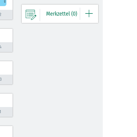
Merkzettel (0)
2
Ihre Merkliste enthält derzeit keine
Einträge.
4
ZUM MERKZETTEL
3
1