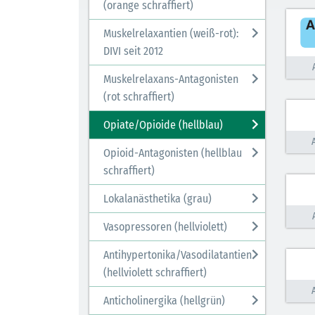
(orange schraffiert)
Muskelrelaxantien (weiß-rot):
DIVI seit 2012
Muskelrelaxans-Antagonisten
(rot schraffiert)
Opiate/Opioide (hellblau)
Opioid-Antagonisten (hellblau
schraffiert)
Lokalanästhetika (grau)
Vasopressoren (hellviolett)
Antihypertonika/Vasodilatantien
(hellviolett schraffiert)
Anticholinergika (hellgrün)