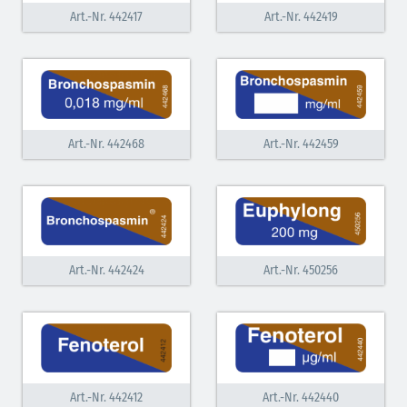
Art.-Nr. 442417
Art.-Nr. 442419
Inodilatatoren (rot-grün)
Antiarrhythmika (rot-blau)
Elektrolyte (grün-pink)
Art.-Nr. 442468
Art.-Nr. 442459
Elektrolyte Kalium (grün-blau)
Elektrolyte NaCl (grün)
Hormone (braun-beige)
Hormone Insulin (braun-gelb)
Art.-Nr. 442424
Art.-Nr. 450256
Art.-Nr. 442412
Art.-Nr. 442440