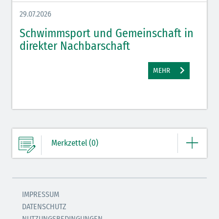
29.07.2026
27.07.
Schwimmsport und Gemeinschaft in
WM 
direkter Nachbarschaft
gut
MEHR
Merkzettel (0)
Ihre Merkliste enthält derzeit keine Einträge.
IMPRESSUM
DATENSCHUTZ
ZUM MERKZETTEL
NUTZUNGSBEDINGUNGEN