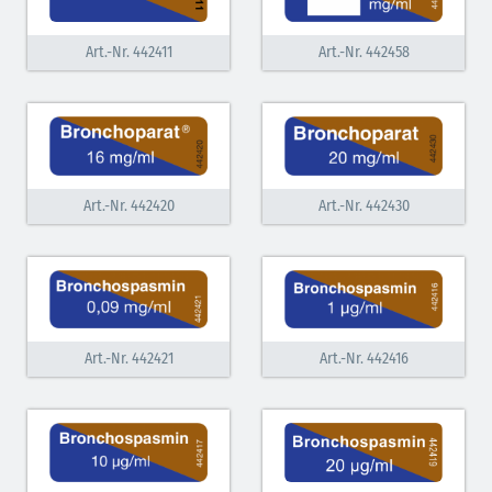
Vasopressoren (hellviolett)
Art.-Nr. 442411
Art.-Nr. 442458
Antihypertonika/Vasodilatantien (hellviolett
schraffiert)
Anticholinergika (hellgrün)
Cholinergika (hellgrün schraffiert): DIVI 2012
Art.-Nr. 442420
Art.-Nr. 442430
Antiemetika (salmon)
Verschiedene Medikamente (weiß)
Antikoagulantien (hellgrau/weiß mit schwarzem
Rahmen)
Art.-Nr. 442421
Art.-Nr. 442416
Koagulantien (hellgrau/weiß schwarz schraffierterm
Rahmen)
Bronchodilatatoren (blau-braun)
Antikonvulsiva (grau-lila)