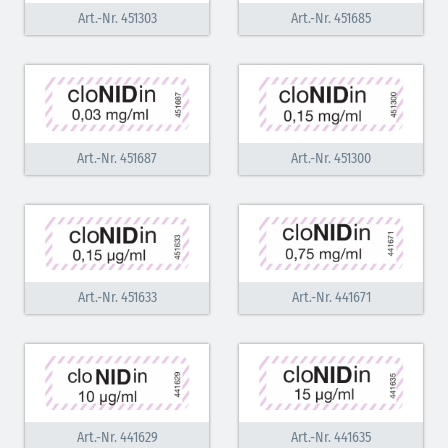
Art.-Nr. 451303
Art.-Nr. 451685
Inodilatatoren (rot-grün)
Antiarrhythmika (rot-blau)
Elektrolyte (grün-pink)
Art.-Nr. 451687
Art.-Nr. 451300
Elektrolyte Kalium (grün-blau)
Elektrolyte NaCl (grün)
Hormone (braun-beige)
Hormone Insulin (braun-gelb)
Art.-Nr. 451633
Art.-Nr. 441671
Art.-Nr. 441629
Art.-Nr. 441635