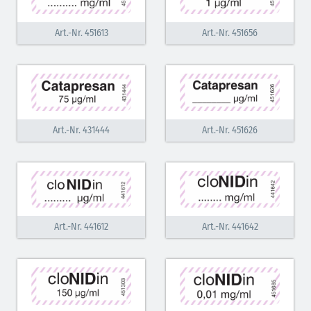
Vasopressoren (hellviolett)
Art.-Nr. 451613
Art.-Nr. 451656
Antihypertonika/Vasodilatantien (hellviolett
schraffiert)
Anticholinergika (hellgrün)
Cholinergika (hellgrün schraffiert): DIVI 2012
Art.-Nr. 431444
Art.-Nr. 451626
Antiemetika (salmon)
Verschiedene Medikamente (weiß)
Antikoagulantien (hellgrau/weiß mit schwarzem
Rahmen)
Art.-Nr. 441612
Art.-Nr. 441642
Koagulantien (hellgrau/weiß schwarz schraffierterm
Rahmen)
Bronchodilatatoren (blau-braun)
Antikonvulsiva (grau-lila)