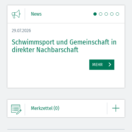
News
29.07.2026
27.07.
Schwimmsport und Gemeinschaft in
WM 
direkter Nachbarschaft
gut
MEHR
Merkzettel (0)
Ihre Merkliste enthält derzeit keine Einträge.