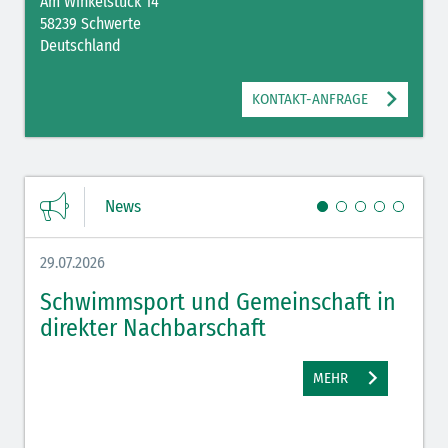
Am Winkelstück 14
58239 Schwerte
Deutschland
KONTAKT-ANFRAGE
News
29.07.2026
27.07.
Schwimmsport und Gemeinschaft in
WM 
direkter Nachbarschaft
gut
MEHR