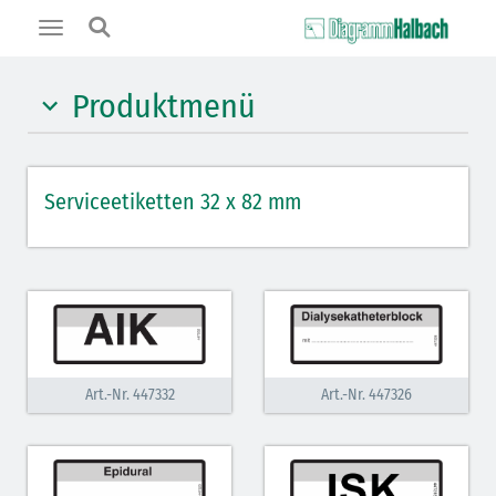
Toggle
navigation
Produktmenü
gelb
Serviceetiketten 32 x 82 mm
orange
rot
hellblau
grau
hellviolett
Art.-Nr. 447332
Art.-Nr. 447326
salmon
weiß