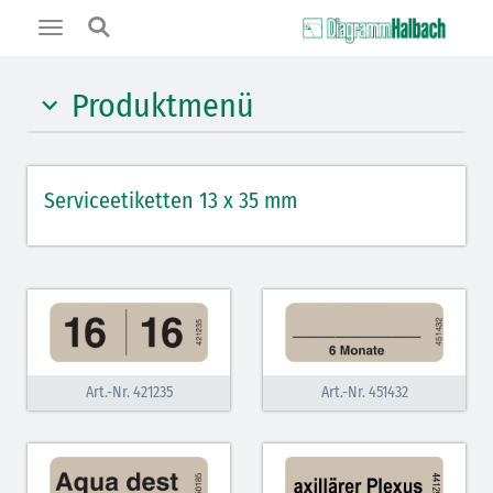
Toggle
navigation
Produktmenü
gelb
Serviceetiketten 13 x 35 mm
orange
rot
rot schraffiert
hellblau
grau
Art.-Nr. 421235
Art.-Nr. 451432
hellviolett
hellviolett schraffiert