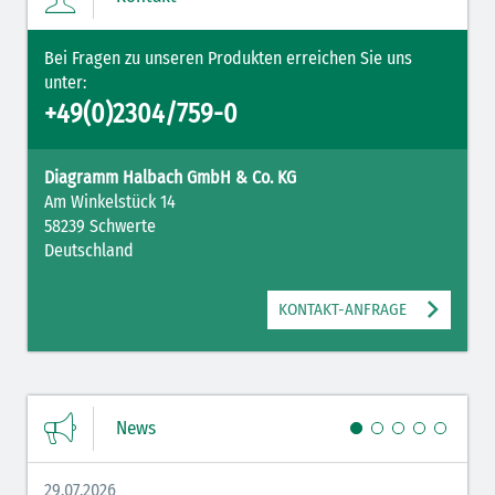
Bei Fragen zu unseren Produkten erreichen Sie uns
unter:
+49(0)2304/759-0
Diagramm Halbach GmbH & Co. KG
Am Winkelstück 14
58239 Schwerte
Mit Ihrer PLZ erreicht Ihre Nachricht direkt den für Sie zuständigen
Deutschland
Ansprechpartner.
KONTAKT-ANFRAGE
News
Ich habe die
Datenschutzerklärung
zur Kenntnis genommen. Ich stimme
zu, dass meine Angaben und Daten zur Beantwortung meiner Anfrage
29.07.2026
27.07.
elektronisch erhoben und gespeichert werden.