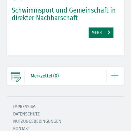
*Pflichtfelder
Schwimmsport und Gemeinschaft in
WM 
SENDEN
direkter Nachbarschaft
gut
MEHR
Merkzettel (0)
Ihre Merkliste enthält derzeit keine Einträge.
IMPRESSUM
DATENSCHUTZ
ZUM MERKZETTEL
NUTZUNGSBEDINGUNGEN
KONTAKT