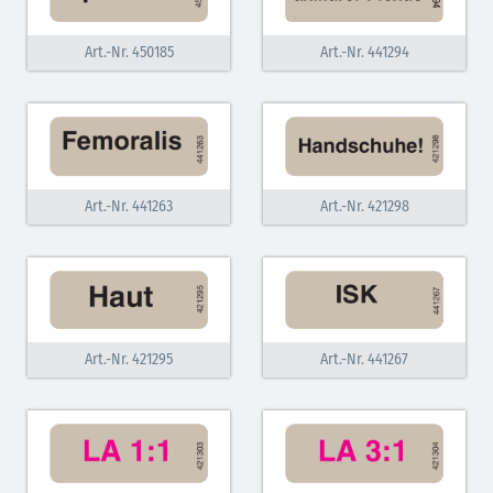
hellgrün
Art.-Nr. 450185
Art.-Nr. 441294
salmon
weiß
weiß-rot
grün
Art.-Nr. 441263
Art.-Nr. 421298
signalrot bicolor
signalgelb bicolor
signalorange bicolor
Art.-Nr. 421295
Art.-Nr. 441267
signalgrün bicolor