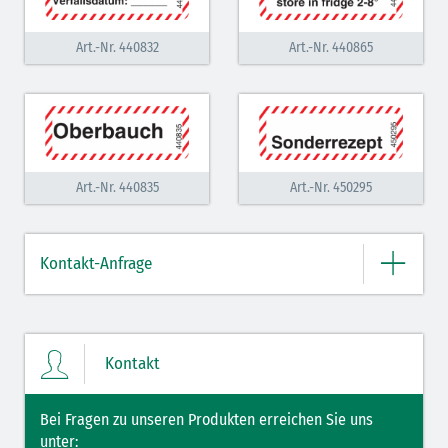
hellgrün
Art.-Nr. 440832
Art.-Nr. 440865
salmon
weiß
weiß-rot
grün
Art.-Nr. 440835
Art.-Nr. 450295
signalrot bicolor
signalgelb bicolor
Kontakt-Anfrage
signalorange bicolor
Bitte geben Sie hier Ihre Daten und Nachricht ein.
signalgrün bicolor
Kontakt
Bei Fragen zu unseren Produkten erreichen Sie uns
unter: