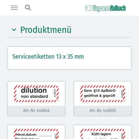
Toggle
navigation
Produktmenü
gelb
Serviceetiketten 13 x 35 mm
orange
rot
rot schraffiert
hellblau
grau
Art.-Nr. 440846
Art.-Nr. 440826
hellviolett
hellviolett schraffiert