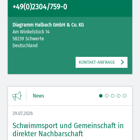
+49(0)2304/759-0
Diagramm Halbach GmbH & Co. KG
Am Winkelstück 14
58239 Schwerte
Mit Ihrer PLZ erreicht Ihre Nachricht direkt den für Sie zuständigen
Deutschland
Ansprechpartner.
KONTAKT-ANFRAGE
News
Ich habe die
Datenschutzerklärung
zur Kenntnis genommen. Ich stimme
zu, dass meine Angaben und Daten zur Beantwortung meiner Anfrage
29.07.2026
27.07.
elektronisch erhoben und gespeichert werden.
*Pflichtfelder
Schwimmsport und Gemeinschaft in
WM 
SENDEN
direkter Nachbarschaft
gut