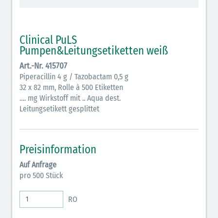
schraffiert)
Cholinergika (hellgrün schraffiert): DIVI 2012
Clinical PuLS
Pumpen&Leitungsetiketten weiß
Antiemetika (salmon)
Art.-Nr. 415707
Verschiedene Medikamente (weiß)
Piperacillin 4 g / Tazobactam 0,5 g
32 x 82 mm, Rolle à 500 Etiketten
Antikoagulantien (hellgrau/weiß mit schwarzem
…. mg Wirkstoff mit .. Aqua dest.
Rahmen)
Leitungsetikett gesplittet
Koagulantien (hellgrau/weiß schwarz schraffierter
Rahmen)
Preisinformation
Elektrolyte (grün-pink)
Auf Anfrage
Elektrolyte Kalium (grün-blau)
pro 500 Stück
Elektrolyte NaCl (grün)
RO
Inodilatatoren (rot-grün)