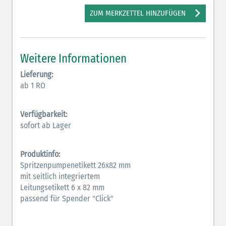
Antiarrhythmika (rot-blau)
ZUM MERKZETTEL HINZUFÜGEN
Antikonvulsiva (grau-lila)
Bronchodilatatoren (blau-braun)
Weitere Informationen
Hormone (braun-beige)
Lieferung:
ab 1 RO
Hormone Insulin (braun-gelb)
Verfügbarkeit:
sofort ab Lager
Produktinfo:
Spritzenpumpenetikett 26x82 mm
mit seitlich integriertem
Leitungsetikett 6 x 82 mm
passend für Spender "Click"