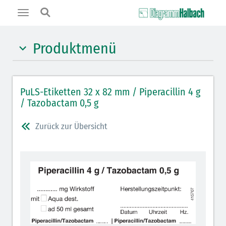
Toggle
navigation
Produktmenü
Hypnotika (gelb)
PuLS-Etiketten 32 x 82 mm / Piperacillin 4 g
Benzodiazepine (orange)
/ Tazobactam 0,5 g
Muskelrelaxantien (weiß-rot): DIVI 2012
Zurück zur Übersicht
Muskelrelaxans Antagonisten (rot schraffiert): DIVI
2012
Opiate/Opioide (hellblau)
Lokalanästhetika (grau)
Vasopressoren (hellviolett)
Antihypertonika/Vasodilatantien (hellviolett