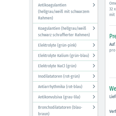
Omep
Antikoagulantien
32 x
(hellgrau/weiß mit schwarzem
mit
Rahmen)
Koagulantien (hellgrau/weiß
schwarz schraffierter Rahmen)
Pr
Auf
Elektrolyte (grün-pink)
pro
Elektrolyte Kalium (grün-blau)
Elektrolyte NaCl (grün)
Inodilatatoren (rot-grün)
Antiarrhythmika (rot-blau)
We
Lief
Antikonvulsiva (grau-lila)
Bronchodilatatoren (blau-
Ver
braun)