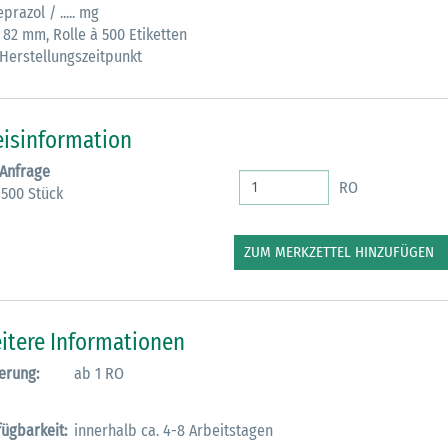
razol / ..... mg
 82 mm, Rolle à 500 Etiketten
 Herstellungszeitpunkt
eisinformation
 Anfrage
RO
 500 Stück
ZUM MERKZETTEL HINZUFÜGEN
itere Informationen
erung:
ab 1 RO
fügbarkeit:
innerhalb ca. 4-8 Arbeitstagen