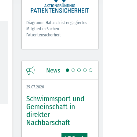
Diagramm Halbach ist engagiertes
Mitglied in Sachen
Patientensicherheit
News
29.07.2026
27.07.2026
Schwimmsport und
WM Tippspiel 
bei
Gemeinschaft in
für Spannung,
lbach
direkter
Stimmung und 
Nachbarschaft
Gewinne
EHR