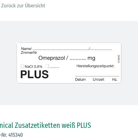
Zurück zur Übersicht
30.06.2026
Ein ganzes
Berufsleben 
Diagramm Ha
inical Zusatzetiketten weiß PLUS
M
.-Nr. 415340