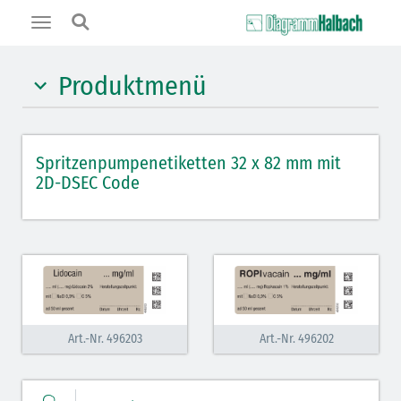
Toggle
navigation
Produktmenü
Hypnotika (gelb)
Spritzenpumpenetiketten 32 x 82 mm mit
Benzodiazepine (orange)
2D-DSEC Code
Muskelrelaxantien (weiß-rot)
Opiate/Opioide (hellblau)
Lokalanästhetika (grau)
Vasopressoren (hellviolett)
Art.-Nr. 496203
Art.-Nr. 496202
Antihypertonika/Vasodilatantien (hellviolett
schraffiert)
Cholinergika (hellgrün schraffiert)