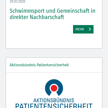
29.07.2026
27.07.
Elektrolyte NaCl (grün)
Schwimmsport und Gemeinschaft in
WM 
Hormone (braun-beige)
direkter Nachbarschaft
gut
Hormone Insulin (braun-gelb)
MEHR
Aktionsbündnis Patientensicherheit