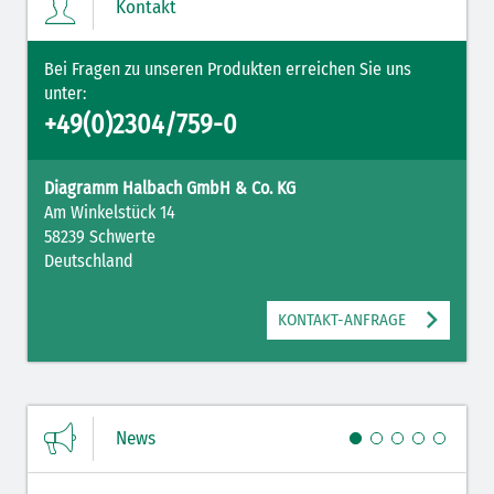
Kontakt
Antiemetika (salmon)
Bei Fragen zu unseren Produkten erreichen Sie uns
Verschiedene Medikamente (weiß)
unter:
+49(0)2304/759-0
Antikoagulantien (hellgrau/weiß mit schwarzem
Rahmen)
Diagramm Halbach GmbH & Co. KG
Antikoagulantien (hellgrau/weiß schwarz schraffiert)
Am Winkelstück 14
58239 Schwerte
Bronchodilatatoren (blau-braun)
Deutschland
Antikonvulsiva (grau-lila)
KONTAKT-ANFRAGE
Inodilatatoren (rot-grün)
Antiarrhythmika (rot-blau)
Elektrolyte (grün-pink)
News
Elektrolyte Kalium (grün-blau)