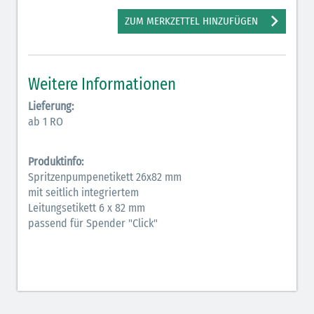
Antiarrhythmika (rot-blau)
ZUM MERKZETTEL HINZUFÜGEN
Antikonvulsiva (grau-lila)
Bronchodilatatoren (blau-braun)
Weitere Informationen
Hormone (braun-beige)
Lieferung:
ab 1 RO
Hormone Insulin (braun-gelb)
Produktinfo:
Spritzenpumpenetikett 26x82 mm
mit seitlich integriertem
Leitungsetikett 6 x 82 mm
passend für Spender "Click"