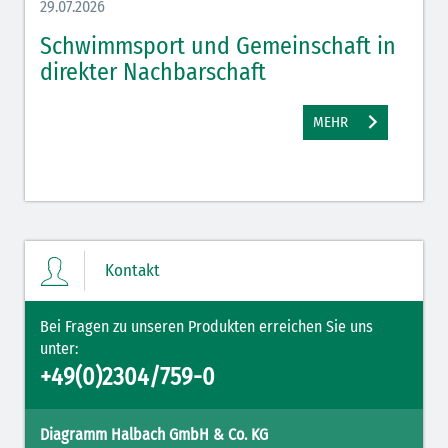
29.07.2026
27.07.
Schwimmsport und Gemeinschaft in
WM 
direkter Nachbarschaft
gut
MEHR
Kontakt
Bei Fragen zu unseren Produkten erreichen Sie uns
unter:
+49(0)2304/759-0
Diagramm Halbach GmbH & Co. KG