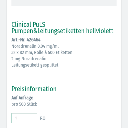
schraffiert)
Cholinergika (hellgrün schraffiert): DIVI 2012
Clinical PuLS
Antiemetika (salmon)
Pumpen&Leitungsetiketten hellviolett
Art.-Nr. 426464
Verschiedene Medikamente (weiß)
Noradrenalin 0,04 mg/ml
Antikoagulantien (hellgrau/weiß mit schwarzem
32 x 82 mm, Rolle à 500 Etiketten
2 mg Noradrenalin
Rahmen)
Leitungsetikett gesplittet
Koagulantien (hellgrau/weiß schwarz schraffierter
Rahmen)
Preisinformation
Elektrolyte (grün-pink)
Auf Anfrage
Elektrolyte Kalium (grün-blau)
pro 500 Stück
Elektrolyte NaCl (grün)
RO
Inodilatatoren (rot-grün)