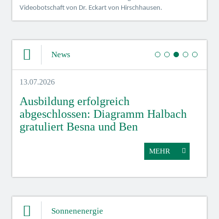
Videobotschaft von Dr. Eckart von Hirschhausen.
News
13.07.2026
08.07
,
Ausbildung erfolgreich
Azu
e
abgeschlossen: Diagramm Halbach
Hal
gratuliert Besna und Ben
MEHR
Sonnenenergie