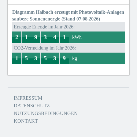
Diagramm Halbach erzeugt mit Photovoltaik-Anlagen
saubere Sonnenenergie (Stand 07.08.2026)
Erzeugte Energie im Jahr 2026:
2
1
9
3
4
1
1
2
0
1
8
9
7
3
0
4
0
1
kWh
CO2-Vermeidung im Jahr 2026:
1
5
3
5
3
9
0
1
4
5
2
3
0
5
0
3
0
9
kg
IMPRESSUM
DATENSCHUTZ
NUTZUNGSBEDINGUNGEN
KONTAKT