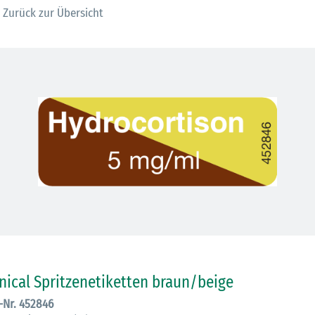
Zurück zur Übersicht
30.06.2026
Ein ganzes
inical Spritzenetiketten braun/beige
Berufsleben 
.-Nr. 452846
Diagramm Ha