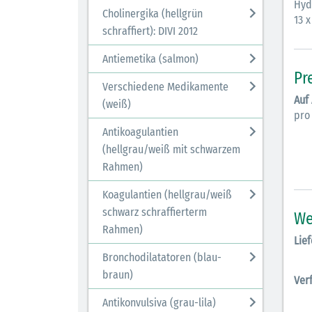
Hyd
Cholinergika (hellgrün
13 x
schraffiert): DIVI 2012
Antiemetika (salmon)
Pr
Verschiedene Medikamente
Auf
(weiß)
pro
Antikoagulantien
(hellgrau/weiß mit schwarzem
Rahmen)
Koagulantien (hellgrau/weiß
schwarz schraffierterm
We
Rahmen)
Lief
Bronchodilatatoren (blau-
braun)
Ver
Antikonvulsiva (grau-lila)