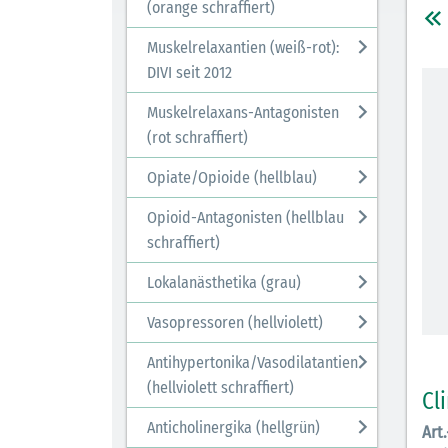
(orange schraffiert)
Muskelrelaxantien (weiß-rot):
DIVI seit 2012
Muskelrelaxans-Antagonisten
(rot schraffiert)
Opiate/Opioide (hellblau)
Opioid-Antagonisten (hellblau
schraffiert)
Lokalanästhetika (grau)
Vasopressoren (hellviolett)
Antihypertonika/Vasodilatantien
(hellviolett schraffiert)
Cl
Anticholinergika (hellgrün)
Art