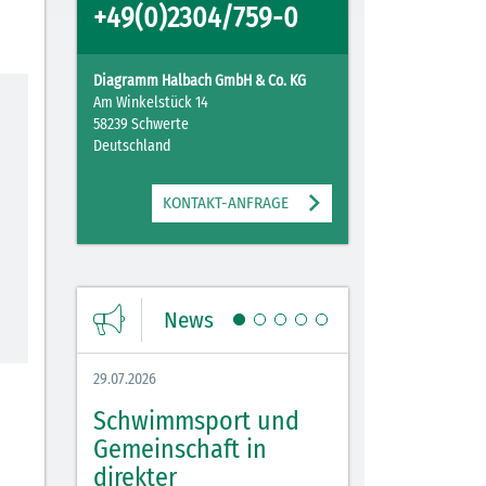
+49(0)2304/759-0
Diagramm Halbach GmbH & Co. KG
Am Winkelstück 14
58239 Schwerte
Deutschland
KONTAKT-ANFRAGE
News
29.07.2026
27.07.2026
Schwimmsport und
WM Tippspiel 
bei
Gemeinschaft in
für Spannung,
lbach
direkter
Stimmung und 