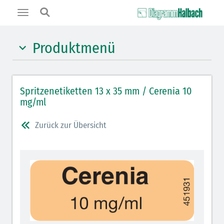
Toggle
navigation
Produktmenü
Hypnotika (gelb)
Spritzenetiketten 13 x 35 mm / Cerenia 10
Benzodiazepine (orange)
mg/ml
Benzodiazepin-Antagonisten (orange schraffiert)
Zurück zur Übersicht
Muskelrelaxantien (weiß-rot): DIVI seit 2012
Muskelrelaxans-Antagonisten (rot schraffiert)
Opiate/Opioide (hellblau)
Opioid-Antagonisten (hellblau schraffiert)
Lokalanästhetika (grau)