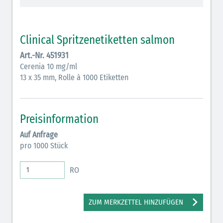
Vasopressoren (hellviolett)
Antihypertonika/Vasodilatantien (hellviolett
Clinical Spritzenetiketten salmon
schraffiert)
Art.-Nr. 451931
Anticholinergika (hellgrün)
Cerenia 10 mg/ml
13 x 35 mm, Rolle à 1000 Etiketten
Cholinergika (hellgrün schraffiert): DIVI 2012
Antiemetika (salmon)
Preisinformation
Verschiedene Medikamente (weiß)
Auf Anfrage
Antikoagulantien (hellgrau/weiß mit schwarzem
pro 1000 Stück
Rahmen)
RO
Koagulantien (hellgrau/weiß schwarz schraffierterm
Rahmen)
ZUM MERKZETTEL HINZUFÜGEN
Bronchodilatatoren (blau-braun)
Antikonvulsiva (grau-lila)