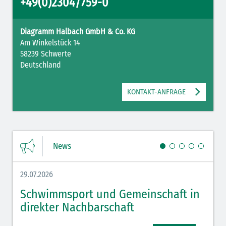
+49(0)2304/759-0
Diagramm Halbach GmbH & Co. KG
Am Winkelstück 14
58239 Schwerte
Deutschland
KONTAKT-ANFRAGE
News
29.07.2026
27.07.
Schwimmsport und Gemeinschaft in
WM 
direkter Nachbarschaft
gut