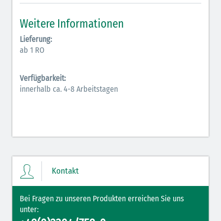
Inodilatatoren (rot-grün)
Weitere Informationen
Antiarrhythmika (rot-blau)
Lieferung:
ab 1 RO
Elektrolyte (grün-pink)
Verfügbarkeit:
Elektrolyte Kalium (grün-blau)
innerhalb ca. 4-8 Arbeitstagen
Elektrolyte NaCl (grün)
Hormone (braun-beige)
Hormone Insulin (braun-gelb)
Kontakt
Bei Fragen zu unseren Produkten erreichen Sie uns
unter: