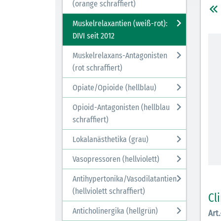
(orange schraffiert)
Muskelrelaxantien (weiß-rot):
DIVI seit 2012
Muskelrelaxans-Antagonisten
(rot schraffiert)
Opiate/Opioide (hellblau)
Opioid-Antagonisten (hellblau
schraffiert)
Lokalanästhetika (grau)
Vasopressoren (hellviolett)
Antihypertonika/Vasodilatantien
(hellviolett schraffiert)
Cl
Anticholinergika (hellgrün)
Art