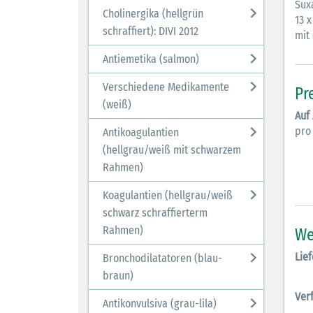
Sux
Cholinergika (hellgrün
13 x
schraffiert): DIVI 2012
mit
Antiemetika (salmon)
Verschiedene Medikamente
Pr
(weiß)
Auf
pro
Antikoagulantien
(hellgrau/weiß mit schwarzem
Rahmen)
Koagulantien (hellgrau/weiß
schwarz schraffierterm
Rahmen)
We
Lief
Bronchodilatatoren (blau-
braun)
Ver
Antikonvulsiva (grau-lila)