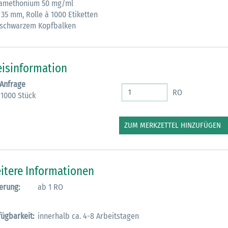
amethonium 50 mg/ml
 35 mm, Rolle à 1000 Etiketten
M
 schwarzem Kopfbalken
eisinformation
 Anfrage
RO
 1000 Stück
ZUM MERKZETTEL HINZUFÜGEN
itere Informationen
erung:
ab 1 RO
fügbarkeit:
innerhalb ca. 4-8 Arbeitstagen