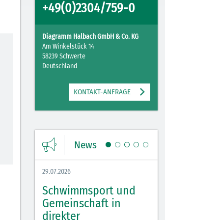
+49(0)2304/759-0
Diagramm Halbach GmbH & Co. KG
Am Winkelstück 14
58239 Schwerte
Deutschland
KONTAKT-ANFRAGE
News
29.07.2026
27.07.2026
Schwimmsport und
WM Tippspiel 
bei
Gemeinschaft in
für Spannung,
lbach
direkter
Stimmung und 