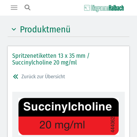
Toggle
navigation
Produktmenü
Hypnotika (gelb)
Spritzenetiketten 13 x 35 mm /
Benzodiazepine (orange)
Succinylcholine 20 mg/ml
Benzodiazepin-Antagonisten (orange schraffiert)
Zurück zur Übersicht
Muskelrelaxantien (weiß-rot): DIVI seit 2012
Muskelrelaxans-Antagonisten (rot schraffiert)
Opiate/Opioide (hellblau)
Opioid-Antagonisten (hellblau schraffiert)
Lokalanästhetika (grau)