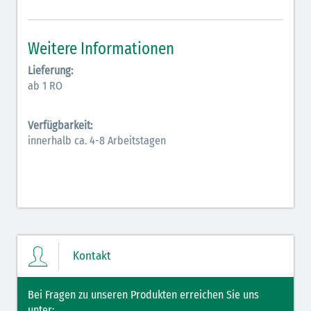
Inodilatatoren (rot-grün)
Weitere Informationen
Antiarrhythmika (rot-blau)
Lieferung:
Elektrolyte (grün-pink)
ab 1 RO
Elektrolyte Kalium (grün-blau)
Verfügbarkeit:
Elektrolyte NaCl (grün)
innerhalb ca. 4-8 Arbeitstagen
Hormone (braun-beige)
Hormone Insulin (braun-gelb)
Kontakt
Bei Fragen zu unseren Produkten erreichen Sie uns
unter: