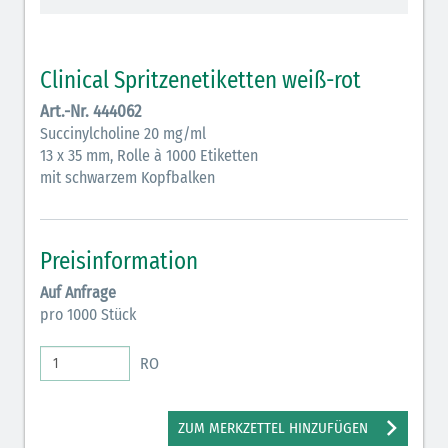
Vasopressoren (hellviolett)
Antihypertonika/Vasodilatantien (hellviolett
Clinical Spritzenetiketten weiß-rot
schraffiert)
Art.-Nr. 444062
Anticholinergika (hellgrün)
Succinylcholine 20 mg/ml
13 x 35 mm, Rolle à 1000 Etiketten
Cholinergika (hellgrün schraffiert): DIVI 2012
mit schwarzem Kopfbalken
Antiemetika (salmon)
Verschiedene Medikamente (weiß)
Preisinformation
Antikoagulantien (hellgrau/weiß mit schwarzem
Auf Anfrage
Rahmen)
pro 1000 Stück
Koagulantien (hellgrau/weiß schwarz schraffierterm
RO
Rahmen)
Bronchodilatatoren (blau-braun)
ZUM MERKZETTEL HINZUFÜGEN
Antikonvulsiva (grau-lila)