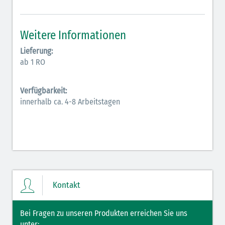
Inodilatatoren (rot-grün)
Weitere Informationen
Antiarrhythmika (rot-blau)
Lieferung:
Elektrolyte (grün-pink)
ab 1 RO
Elektrolyte Kalium (grün-blau)
Verfügbarkeit:
Elektrolyte NaCl (grün)
innerhalb ca. 4-8 Arbeitstagen
Hormone (braun-beige)
Hormone Insulin (braun-gelb)
Kontakt
Bei Fragen zu unseren Produkten erreichen Sie uns
unter: