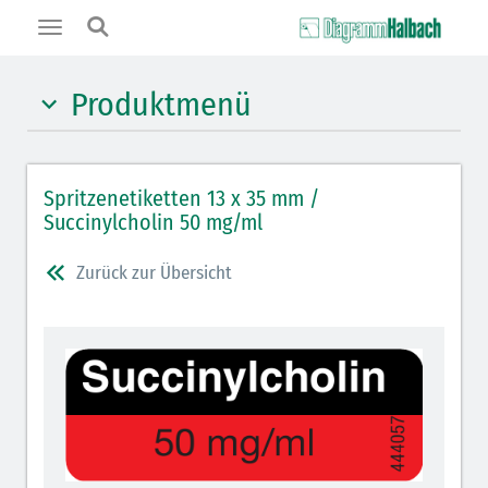
Toggle
navigation
Produktmenü
Hypnotika (gelb)
Spritzenetiketten 13 x 35 mm /
Benzodiazepine (orange)
Succinylcholin 50 mg/ml
Benzodiazepin-Antagonisten (orange schraffiert)
Zurück zur Übersicht
Muskelrelaxantien (weiß-rot): DIVI seit 2012
Muskelrelaxans-Antagonisten (rot schraffiert)
Opiate/Opioide (hellblau)
Opioid-Antagonisten (hellblau schraffiert)
Lokalanästhetika (grau)