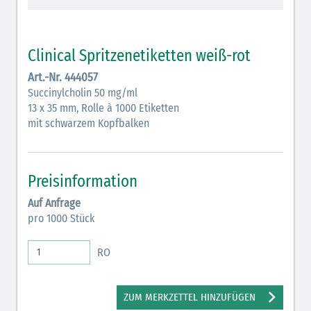
Vasopressoren (hellviolett)
Antihypertonika/Vasodilatantien (hellviolett
Clinical Spritzenetiketten weiß-rot
schraffiert)
Art.-Nr. 444057
Anticholinergika (hellgrün)
Succinylcholin 50 mg/ml
13 x 35 mm, Rolle à 1000 Etiketten
Cholinergika (hellgrün schraffiert): DIVI 2012
mit schwarzem Kopfbalken
Antiemetika (salmon)
Verschiedene Medikamente (weiß)
Preisinformation
Antikoagulantien (hellgrau/weiß mit schwarzem
Auf Anfrage
Rahmen)
pro 1000 Stück
Koagulantien (hellgrau/weiß schwarz schraffierterm
RO
Rahmen)
Bronchodilatatoren (blau-braun)
ZUM MERKZETTEL HINZUFÜGEN
Antikonvulsiva (grau-lila)