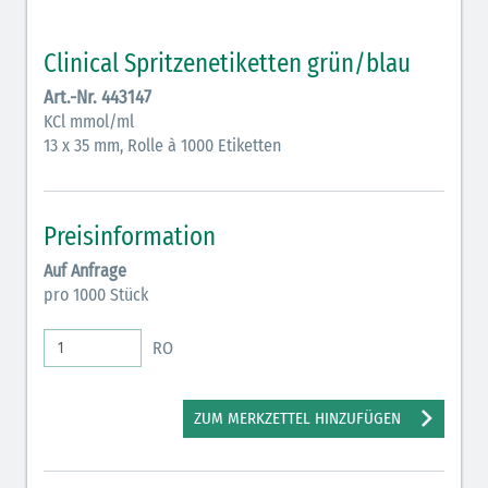
Vasopressoren (hellviolett)
Antihypertonika/Vasodilatantien (hellviolett
Clinical Spritzenetiketten grün/blau
schraffiert)
Art.-Nr. 443147
KCl mmol/ml
Anticholinergika (hellgrün)
13 x 35 mm, Rolle à 1000 Etiketten
Cholinergika (hellgrün schraffiert): DIVI 2012
Antiemetika (salmon)
Preisinformation
Verschiedene Medikamente (weiß)
Auf Anfrage
pro 1000 Stück
Antikoagulantien (hellgrau/weiß mit schwarzem
Rahmen)
RO
Koagulantien (hellgrau/weiß schwarz schraffierterm
Rahmen)
ZUM MERKZETTEL HINZUFÜGEN
Bronchodilatatoren (blau-braun)
Antikonvulsiva (grau-lila)