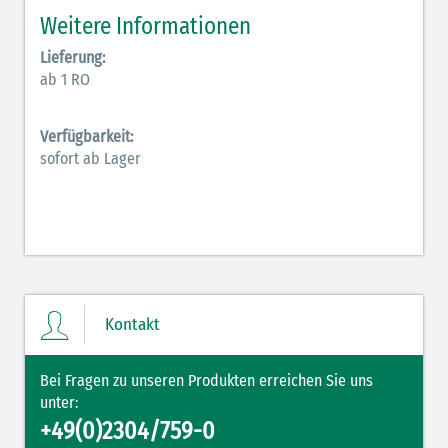
Weitere Informationen
Inodilatatoren (rot-grün)
Lieferung:
Antiarrhythmika (rot-blau)
ab 1 RO
Elektrolyte (grün-pink)
Verfügbarkeit:
sofort ab Lager
Elektrolyte Kalium (grün-blau)
Elektrolyte NaCl (grün)
Hormone (braun-beige)
Hormone Insulin (braun-gelb)
Kontakt
Bei Fragen zu unseren Produkten erreichen Sie uns
unter:
+49(0)2304/759-0