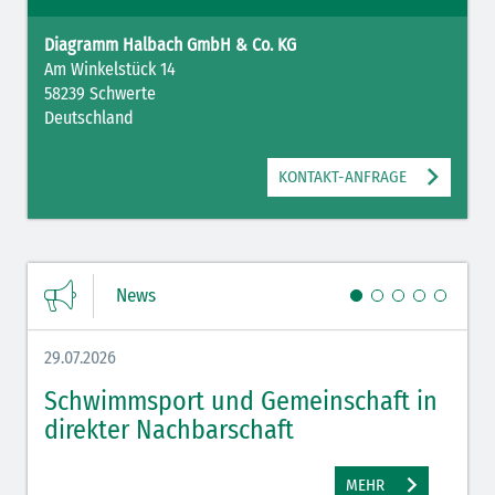
Diagramm Halbach GmbH & Co. KG
Am Winkelstück 14
58239 Schwerte
Deutschland
KONTAKT-ANFRAGE
News
29.07.2026
27.07.
Schwimmsport und Gemeinschaft in
WM 
direkter Nachbarschaft
gut
MEHR