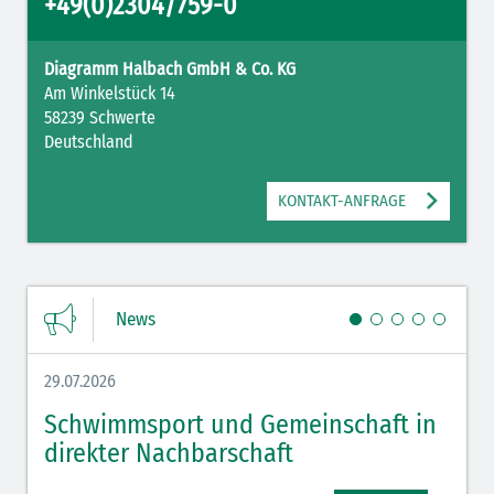
+49(0)2304/759-0
Diagramm Halbach GmbH & Co. KG
Am Winkelstück 14
58239 Schwerte
Deutschland
KONTAKT-ANFRAGE
News
29.07.2026
27.07.
Schwimmsport und Gemeinschaft in
WM 
direkter Nachbarschaft
gut