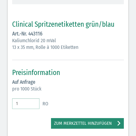
Vasopressoren (hellviolett)
Antihypertonika/Vasodilatantien (hellviolett
Clinical Spritzenetiketten grün/blau
schraffiert)
Art.-Nr. 443116
Anticholinergika (hellgrün)
Kaliumchlorid 20 mVal
13 x 35 mm, Rolle à 1000 Etiketten
Cholinergika (hellgrün schraffiert): DIVI 2012
Antiemetika (salmon)
Preisinformation
Verschiedene Medikamente (weiß)
Auf Anfrage
Antikoagulantien (hellgrau/weiß mit schwarzem
pro 1000 Stück
Rahmen)
RO
Koagulantien (hellgrau/weiß schwarz schraffierterm
Rahmen)
ZUM MERKZETTEL HINZUFÜGEN
Bronchodilatatoren (blau-braun)
Antikonvulsiva (grau-lila)