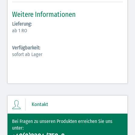
Inodilatatoren (rot-grün)
Weitere Informationen
Antiarrhythmika (rot-blau)
Lieferung:
ab 1 RO
Elektrolyte (grün-pink)
Verfügbarkeit:
Elektrolyte Kalium (grün-blau)
sofort ab Lager
Elektrolyte NaCl (grün)
Hormone (braun-beige)
Hormone Insulin (braun-gelb)
Kontakt
Bei Fragen zu unseren Produkten erreichen Sie uns
unter: