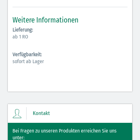
Inodilatatoren (rot-grün)
Weitere Informationen
Antiarrhythmika (rot-blau)
Lieferung:
ab 1 RO
Elektrolyte (grün-pink)
Elektrolyte Kalium (grün-blau)
Verfügbarkeit:
sofort ab Lager
Elektrolyte NaCl (grün)
Hormone (braun-beige)
Hormone Insulin (braun-gelb)
Kontakt
Bei Fragen zu unseren Produkten erreichen Sie uns
unter: