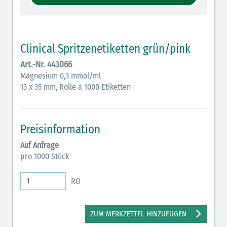
Vasopressoren (hellviolett)
Antihypertonika/Vasodilatantien (hellviolett
schraffiert)
Clinical Spritzenetiketten grün/pink
Anticholinergika (hellgrün)
Art.-Nr. 443066
Magnesium 0,3 mmol/ml
Cholinergika (hellgrün schraffiert): DIVI 2012
13 x 35 mm, Rolle à 1000 Etiketten
Antiemetika (salmon)
Verschiedene Medikamente (weiß)
Preisinformation
Antikoagulantien (hellgrau/weiß mit schwarzem
Auf Anfrage
Rahmen)
pro 1000 Stück
Koagulantien (hellgrau/weiß schwarz schraffierterm
RO
Rahmen)
Bronchodilatatoren (blau-braun)
ZUM MERKZETTEL HINZUFÜGEN
Antikonvulsiva (grau-lila)