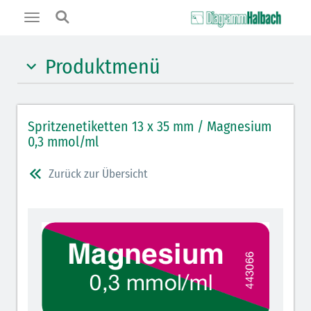
Toggle
navigation
Produktmenü
Hypnotika (gelb)
Spritzenetiketten 13 x 35 mm / Magnesium
Benzodiazepine (orange)
0,3 mmol/ml
Benzodiazepin-Antagonisten (orange schraffiert)
Zurück zur Übersicht
Muskelrelaxantien (weiß-rot): DIVI seit 2012
Muskelrelaxans-Antagonisten (rot schraffiert)
Opiate/Opioide (hellblau)
Opioid-Antagonisten (hellblau schraffiert)
Lokalanästhetika (grau)