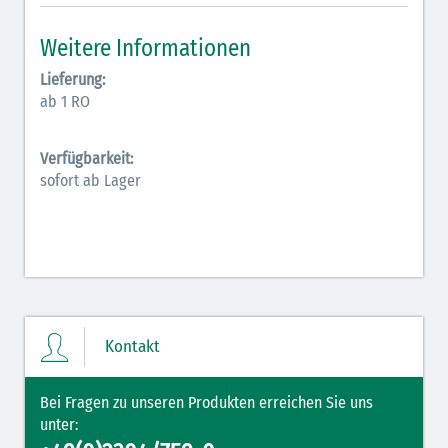
Inodilatatoren (rot-grün)
Weitere Informationen
Antiarrhythmika (rot-blau)
Lieferung:
ab 1 RO
Elektrolyte (grün-pink)
Verfügbarkeit:
Elektrolyte Kalium (grün-blau)
sofort ab Lager
Elektrolyte NaCl (grün)
Hormone (braun-beige)
Hormone Insulin (braun-gelb)
Kontakt
Bei Fragen zu unseren Produkten erreichen Sie uns
unter: