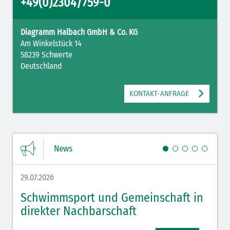
+49(0)2304/759-0
Diagramm Halbach GmbH & Co. KG
Am Winkelstück 14
58239 Schwerte
Deutschland
KONTAKT-ANFRAGE
News
29.07.2026
27.07.
Schwimmsport und Gemeinschaft in
WM 
direkter Nachbarschaft
gut