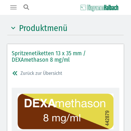
Toggle
navigation
Produktmenü
Hypnotika (gelb)
Spritzenetiketten 13 x 35 mm /
Benzodiazepine (orange)
DEXAmethason 8 mg/ml
Benzodiazepin-Antagonisten (orange schraffiert)
Zurück zur Übersicht
Muskelrelaxantien (weiß-rot): DIVI seit 2012
Muskelrelaxans-Antagonisten (rot schraffiert)
Opiate/Opioide (hellblau)
Opioid-Antagonisten (hellblau schraffiert)
Lokalanästhetika (grau)