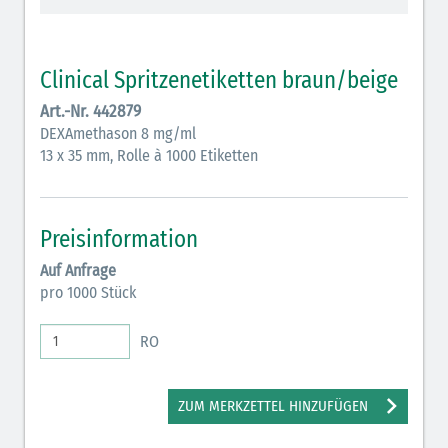
Vasopressoren (hellviolett)
Antihypertonika/Vasodilatantien (hellviolett
Clinical Spritzenetiketten braun/beige
schraffiert)
Art.-Nr. 442879
Anticholinergika (hellgrün)
DEXAmethason 8 mg/ml
13 x 35 mm, Rolle à 1000 Etiketten
Cholinergika (hellgrün schraffiert): DIVI 2012
Antiemetika (salmon)
Preisinformation
Verschiedene Medikamente (weiß)
Auf Anfrage
Antikoagulantien (hellgrau/weiß mit schwarzem
pro 1000 Stück
Rahmen)
RO
Koagulantien (hellgrau/weiß schwarz schraffierterm
Rahmen)
ZUM MERKZETTEL HINZUFÜGEN
Bronchodilatatoren (blau-braun)
Antikonvulsiva (grau-lila)