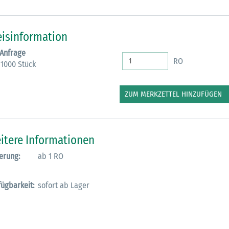
M
eisinformation
 Anfrage
RO
 1000 Stück
ZUM MERKZETTEL HINZUFÜGEN
itere Informationen
erung:
ab 1 RO
fügbarkeit:
sofort ab Lager