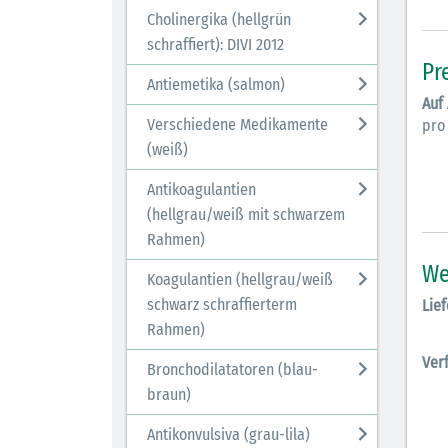
Cholinergika (hellgrün
schraffiert): DIVI 2012
Pr
Antiemetika (salmon)
Auf
Verschiedene Medikamente
pro
(weiß)
Antikoagulantien
(hellgrau/weiß mit schwarzem
Rahmen)
We
Koagulantien (hellgrau/weiß
schwarz schraffierterm
Lief
Rahmen)
Ver
Bronchodilatatoren (blau-
braun)
Antikonvulsiva (grau-lila)