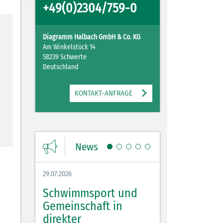
+49(0)2304/759-0
Diagramm Halbach GmbH & Co. KG
Am Winkelstück 14
58239 Schwerte
Deutschland
KONTAKT-ANFRAGE
News
29.07.2026
27.07.2026
Schwimmsport und
WM Tippspiel 
bei
Gemeinschaft in
für Spannung,
lbach
direkter
Stimmung und 