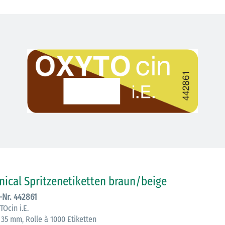
30.06.2026
inical Spritzenetiketten braun/beige
Ein ganzes
.-Nr. 442861
Berufsleben 
Ocin i.E.
Diagramm Ha
 35 mm, Rolle à 1000 Etiketten