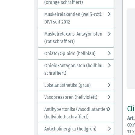
(orange schraffiert)
Muskelrelaxantien (weiß-rot):
DIVI seit 2012
Muskelrelaxans-Antagonisten
(rot schraffiert)
Opiate/Opioide (hellblau)
Opioid-Antagonisten (hellblau
schraffiert)
Lokalanästhetika (grau)
Vasopressoren (hellviolett)
Cl
Antihypertonika/Vasodilatantien
(hellviolett schraffiert)
Art
OXYT
Anticholinergika (hellgrün)
13 x