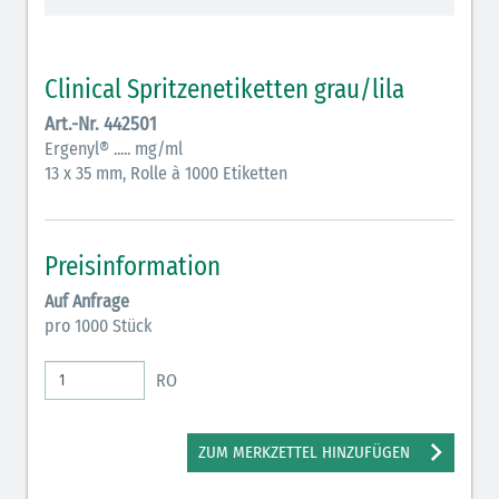
Vasopressoren (hellviolett)
Antihypertonika/Vasodilatantien (hellviolett
Clinical Spritzenetiketten grau/lila
schraffiert)
Art.-Nr. 442501
Anticholinergika (hellgrün)
Ergenyl® ..... mg/ml
13 x 35 mm, Rolle à 1000 Etiketten
Cholinergika (hellgrün schraffiert): DIVI 2012
Antiemetika (salmon)
Preisinformation
Verschiedene Medikamente (weiß)
Auf Anfrage
Antikoagulantien (hellgrau/weiß mit schwarzem
pro 1000 Stück
Rahmen)
RO
Koagulantien (hellgrau/weiß schwarz schraffierterm
Rahmen)
ZUM MERKZETTEL HINZUFÜGEN
Bronchodilatatoren (blau-braun)
Antikonvulsiva (grau-lila)