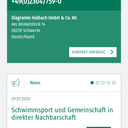
+49(0)2304/759-0
Diagramm Halbach GmbH & Co. KG
Am Winkelstück 14
58239 Schwerte
Deutschland
KONTAKT-ANFRAGE
News
29.07.2026
27.07.
Schwimmsport und Gemeinschaft in
WM 
direkter Nachbarschaft
gut