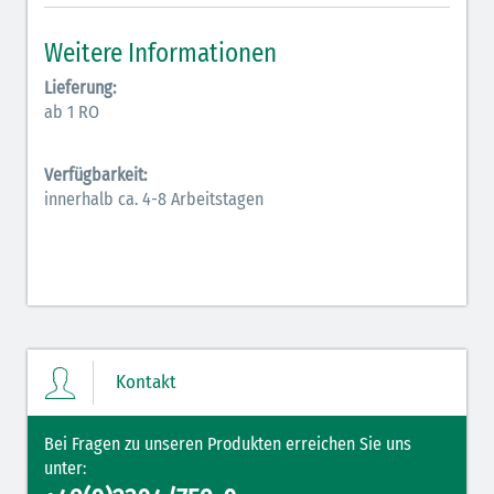
Inodilatatoren (rot-grün)
Weitere Informationen
Antiarrhythmika (rot-blau)
Lieferung:
ab 1 RO
Elektrolyte (grün-pink)
Verfügbarkeit:
Elektrolyte Kalium (grün-blau)
innerhalb ca. 4-8 Arbeitstagen
Elektrolyte NaCl (grün)
Hormone (braun-beige)
Hormone Insulin (braun-gelb)
Kontakt
Bei Fragen zu unseren Produkten erreichen Sie uns
unter: