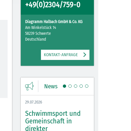
+49(0)2304/759-0
Diagramm Halbach GmbH & Co. KG
Am Winkelstück 14
58239 Schwerte
Deutschland
KONTAKT-ANFRAGE
News
29.07.2026
27.07.2026
Schwimmsport und
WM Tippspiel 
bei
Gemeinschaft in
für Spannung,
lbach
direkter
Stimmung und 