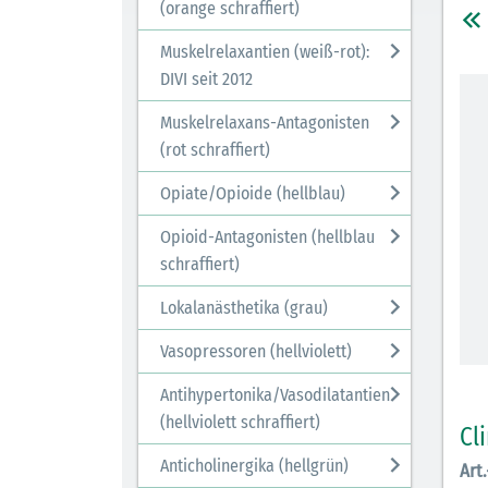
(orange schraffiert)
Muskelrelaxantien (weiß-rot):
DIVI seit 2012
Muskelrelaxans-Antagonisten
(rot schraffiert)
Opiate/Opioide (hellblau)
Opioid-Antagonisten (hellblau
schraffiert)
Lokalanästhetika (grau)
Vasopressoren (hellviolett)
Antihypertonika/Vasodilatantien
(hellviolett schraffiert)
Cl
Anticholinergika (hellgrün)
Art