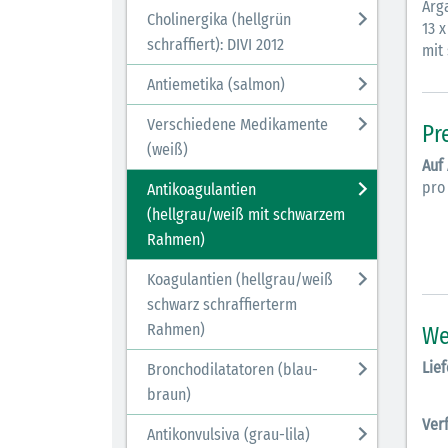
Arg
Cholinergika (hellgrün
13 x
schraffiert): DIVI 2012
mit
Antiemetika (salmon)
Verschiedene Medikamente
Pr
(weiß)
Auf
pro
Antikoagulantien
(hellgrau/weiß mit schwarzem
Rahmen)
Koagulantien (hellgrau/weiß
schwarz schraffierterm
Rahmen)
We
Lief
Bronchodilatatoren (blau-
braun)
Ver
Antikonvulsiva (grau-lila)