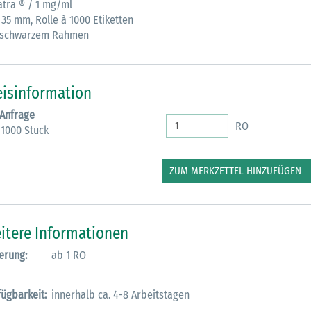
atra ® / 1 mg/ml
 35 mm, Rolle à 1000 Etiketten
M
 schwarzem Rahmen
eisinformation
 Anfrage
RO
 1000 Stück
ZUM MERKZETTEL HINZUFÜGEN
itere Informationen
erung:
ab 1 RO
fügbarkeit:
innerhalb ca. 4-8 Arbeitstagen