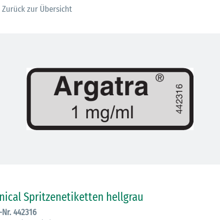
Zurück zur Übersicht
30.06.2026
Ein ganzes
inical Spritzenetiketten hellgrau
Berufsleben 
.-Nr. 442316
Diagramm Ha