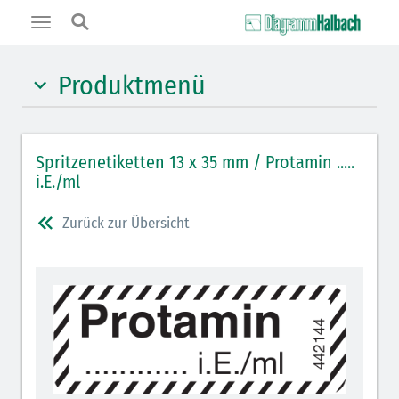
Toggle
navigation
Produktmenü
Hypnotika (gelb)
Spritzenetiketten 13 x 35 mm / Protamin .....
Benzodiazepine (orange)
i.E./ml
Benzodiazepin-Antagonisten (orange schraffiert)
Zurück zur Übersicht
Muskelrelaxantien (weiß-rot): DIVI seit 2012
Muskelrelaxans-Antagonisten (rot schraffiert)
Opiate/Opioide (hellblau)
Opioid-Antagonisten (hellblau schraffiert)
Lokalanästhetika (grau)