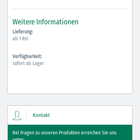
Inodilatatoren (rot-grün)
Weitere Informationen
Antiarrhythmika (rot-blau)
Lieferung:
Elektrolyte (grün-pink)
ab 1 RO
Elektrolyte Kalium (grün-blau)
Verfügbarkeit:
Elektrolyte NaCl (grün)
sofort ab Lager
Hormone (braun-beige)
Hormone Insulin (braun-gelb)
Kontakt
Bei Fragen zu unseren Produkten erreichen Sie uns
unter: