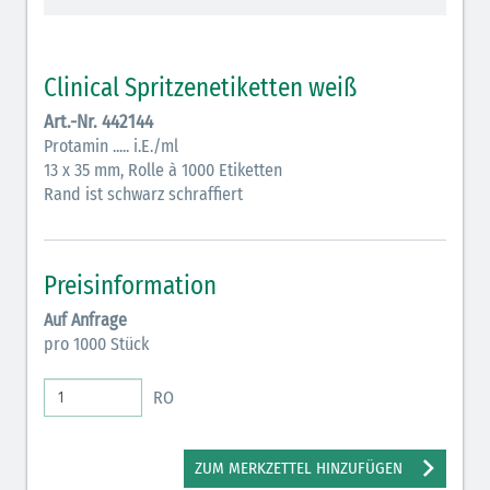
Vasopressoren (hellviolett)
Antihypertonika/Vasodilatantien (hellviolett
Clinical Spritzenetiketten weiß
schraffiert)
Art.-Nr. 442144
Anticholinergika (hellgrün)
Protamin ..... i.E./ml
13 x 35 mm, Rolle à 1000 Etiketten
Cholinergika (hellgrün schraffiert): DIVI 2012
Rand ist schwarz schraffiert
Antiemetika (salmon)
Verschiedene Medikamente (weiß)
Preisinformation
Antikoagulantien (hellgrau/weiß mit schwarzem
Auf Anfrage
Rahmen)
pro 1000 Stück
Koagulantien (hellgrau/weiß schwarz schraffierterm
RO
Rahmen)
Bronchodilatatoren (blau-braun)
ZUM MERKZETTEL HINZUFÜGEN
Antikonvulsiva (grau-lila)