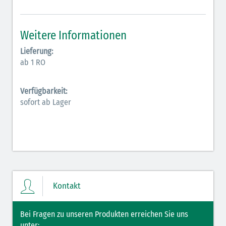
Inodilatatoren (rot-grün)
Weitere Informationen
Antiarrhythmika (rot-blau)
Lieferung:
Elektrolyte (grün-pink)
ab 1 RO
Elektrolyte Kalium (grün-blau)
Verfügbarkeit:
Elektrolyte NaCl (grün)
sofort ab Lager
Hormone (braun-beige)
Hormone Insulin (braun-gelb)
Kontakt
Bei Fragen zu unseren Produkten erreichen Sie uns
unter: