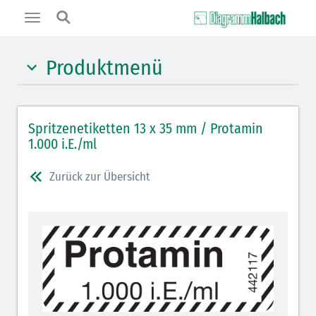
Toggle
navigation
Produktmenü
Hypnotika (gelb)
Spritzenetiketten 13 x 35 mm / Protamin
Benzodiazepine (orange)
1.000 i.E./ml
Benzodiazepin-Antagonisten (orange schraffiert)
Zurück zur Übersicht
Muskelrelaxantien (weiß-rot): DIVI seit 2012
Muskelrelaxans-Antagonisten (rot schraffiert)
Opiate/Opioide (hellblau)
Opioid-Antagonisten (hellblau schraffiert)
Lokalanästhetika (grau)