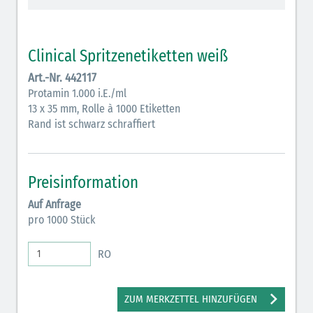
Vasopressoren (hellviolett)
Antihypertonika/Vasodilatantien (hellviolett
Clinical Spritzenetiketten weiß
schraffiert)
Art.-Nr. 442117
Anticholinergika (hellgrün)
Protamin 1.000 i.E./ml
13 x 35 mm, Rolle à 1000 Etiketten
Cholinergika (hellgrün schraffiert): DIVI 2012
Rand ist schwarz schraffiert
Antiemetika (salmon)
Verschiedene Medikamente (weiß)
Preisinformation
Antikoagulantien (hellgrau/weiß mit schwarzem
Auf Anfrage
Rahmen)
pro 1000 Stück
Koagulantien (hellgrau/weiß schwarz schraffierterm
RO
Rahmen)
Bronchodilatatoren (blau-braun)
ZUM MERKZETTEL HINZUFÜGEN
Antikonvulsiva (grau-lila)