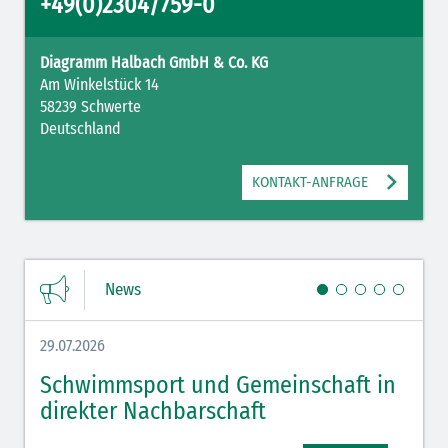
+49(0)2304/759-0
Diagramm Halbach GmbH & Co. KG
Am Winkelstück 14
58239 Schwerte
Deutschland
KONTAKT-ANFRAGE
News
29.07.2026
27.07.
Schwimmsport und Gemeinschaft in
WM 
direkter Nachbarschaft
gut