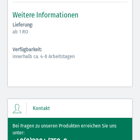
Inodilatatoren (rot-grün)
Weitere Informationen
Antiarrhythmika (rot-blau)
Lieferung:
ab 1 RO
Elektrolyte (grün-pink)
Verfügbarkeit:
Elektrolyte Kalium (grün-blau)
innerhalb ca. 4-8 Arbeitstagen
Elektrolyte NaCl (grün)
Hormone (braun-beige)
Hormone Insulin (braun-gelb)
Kontakt
Bei Fragen zu unseren Produkten erreichen Sie uns
unter: