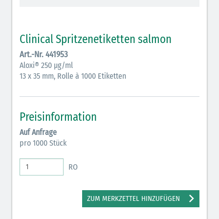
Vasopressoren (hellviolett)
Antihypertonika/Vasodilatantien (hellviolett
Clinical Spritzenetiketten salmon
schraffiert)
Art.-Nr. 441953
Anticholinergika (hellgrün)
Aloxi® 250 µg/ml
13 x 35 mm, Rolle à 1000 Etiketten
Cholinergika (hellgrün schraffiert): DIVI 2012
Antiemetika (salmon)
Preisinformation
Verschiedene Medikamente (weiß)
Auf Anfrage
Antikoagulantien (hellgrau/weiß mit schwarzem
pro 1000 Stück
Rahmen)
RO
Koagulantien (hellgrau/weiß schwarz schraffierterm
Rahmen)
ZUM MERKZETTEL HINZUFÜGEN
Bronchodilatatoren (blau-braun)
Antikonvulsiva (grau-lila)