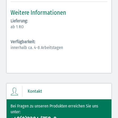
Inodilatatoren (rot-grün)
Weitere Informationen
Antiarrhythmika (rot-blau)
Lieferung:
ab 1 RO
Elektrolyte (grün-pink)
Verfügbarkeit:
Elektrolyte Kalium (grün-blau)
innerhalb ca. 4-8 Arbeitstagen
Elektrolyte NaCl (grün)
Hormone (braun-beige)
Hormone Insulin (braun-gelb)
Kontakt
Bei Fragen zu unseren Produkten erreichen Sie uns
unter: