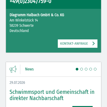
+49(0)2304/759-0
Diagramm Halbach GmbH & Co. KG
Am Winkelstück 14
58239 Schwerte
Deutschland
KONTAKT-ANFRAGE
News
29.07.2026
27.07.
Schwimmsport und Gemeinschaft in
WM 
direkter Nachbarschaft
gut