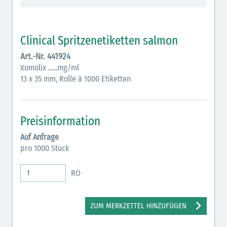
Vasopressoren (hellviolett)
Antihypertonika/Vasodilatantien (hellviolett
Clinical Spritzenetiketten salmon
schraffiert)
Art.-Nr. 441924
Anticholinergika (hellgrün)
Xomolix ......mg/ml
13 x 35 mm, Rolle à 1000 Etiketten
Cholinergika (hellgrün schraffiert): DIVI 2012
Antiemetika (salmon)
Preisinformation
Verschiedene Medikamente (weiß)
Auf Anfrage
Antikoagulantien (hellgrau/weiß mit schwarzem
pro 1000 Stück
Rahmen)
RO
Koagulantien (hellgrau/weiß schwarz schraffierterm
Rahmen)
ZUM MERKZETTEL HINZUFÜGEN
Bronchodilatatoren (blau-braun)
Antikonvulsiva (grau-lila)