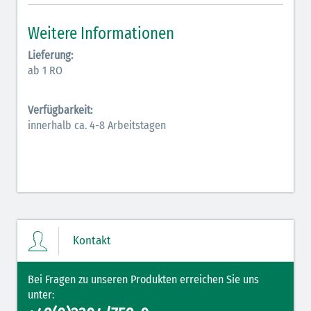
Inodilatatoren (rot-grün)
Weitere Informationen
Antiarrhythmika (rot-blau)
Lieferung:
ab 1 RO
Elektrolyte (grün-pink)
Verfügbarkeit:
Elektrolyte Kalium (grün-blau)
innerhalb ca. 4-8 Arbeitstagen
Elektrolyte NaCl (grün)
Hormone (braun-beige)
Hormone Insulin (braun-gelb)
Kontakt
Bei Fragen zu unseren Produkten erreichen Sie uns
unter: