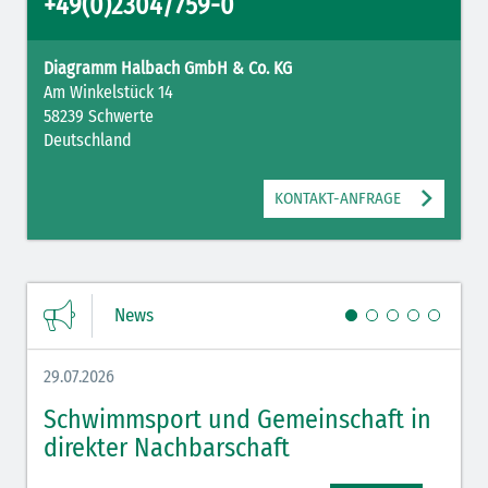
+49(0)2304/759-0
Diagramm Halbach GmbH & Co. KG
Am Winkelstück 14
58239 Schwerte
Deutschland
KONTAKT-ANFRAGE
News
29.07.2026
27.07.
Schwimmsport und Gemeinschaft in
WM 
direkter Nachbarschaft
gut