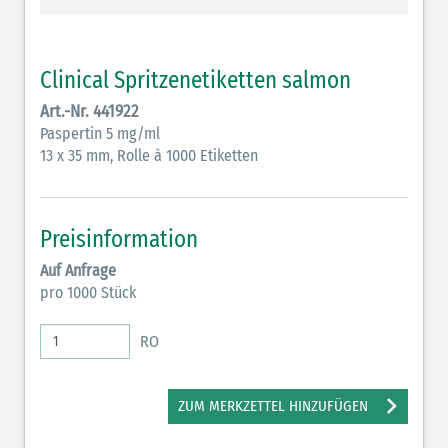
Vasopressoren (hellviolett)
Antihypertonika/Vasodilatantien (hellviolett
Clinical Spritzenetiketten salmon
schraffiert)
Art.-Nr. 441922
Anticholinergika (hellgrün)
Paspertin 5 mg/ml
13 x 35 mm, Rolle à 1000 Etiketten
Cholinergika (hellgrün schraffiert): DIVI 2012
Antiemetika (salmon)
Preisinformation
Verschiedene Medikamente (weiß)
Auf Anfrage
Antikoagulantien (hellgrau/weiß mit schwarzem
pro 1000 Stück
Rahmen)
RO
Koagulantien (hellgrau/weiß schwarz schraffierterm
Rahmen)
ZUM MERKZETTEL HINZUFÜGEN
Bronchodilatatoren (blau-braun)
Antikonvulsiva (grau-lila)