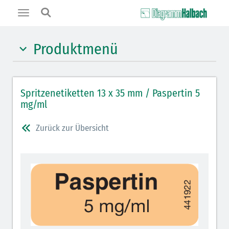
Toggle
navigation
Produktmenü
Hypnotika (gelb)
Spritzenetiketten 13 x 35 mm / Paspertin 5
Benzodiazepine (orange)
mg/ml
Benzodiazepin-Antagonisten (orange schraffiert)
Zurück zur Übersicht
Muskelrelaxantien (weiß-rot): DIVI seit 2012
Muskelrelaxans-Antagonisten (rot schraffiert)
Opiate/Opioide (hellblau)
Opioid-Antagonisten (hellblau schraffiert)
Lokalanästhetika (grau)