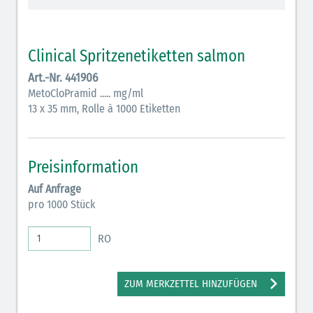
Vasopressoren (hellviolett)
Antihypertonika/Vasodilatantien (hellviolett
Clinical Spritzenetiketten salmon
schraffiert)
Art.-Nr. 441906
Anticholinergika (hellgrün)
MetoCloPramid ..... mg/ml
13 x 35 mm, Rolle à 1000 Etiketten
Cholinergika (hellgrün schraffiert): DIVI 2012
Antiemetika (salmon)
Preisinformation
Verschiedene Medikamente (weiß)
Auf Anfrage
Antikoagulantien (hellgrau/weiß mit schwarzem
pro 1000 Stück
Rahmen)
RO
Koagulantien (hellgrau/weiß schwarz schraffierterm
Rahmen)
ZUM MERKZETTEL HINZUFÜGEN
Bronchodilatatoren (blau-braun)
Antikonvulsiva (grau-lila)