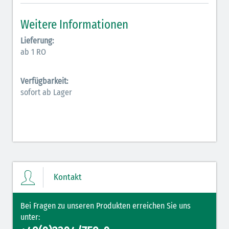
Inodilatatoren (rot-grün)
Weitere Informationen
Antiarrhythmika (rot-blau)
Lieferung:
ab 1 RO
Elektrolyte (grün-pink)
Verfügbarkeit:
Elektrolyte Kalium (grün-blau)
sofort ab Lager
Elektrolyte NaCl (grün)
Hormone (braun-beige)
Hormone Insulin (braun-gelb)
Kontakt
Bei Fragen zu unseren Produkten erreichen Sie uns
unter: