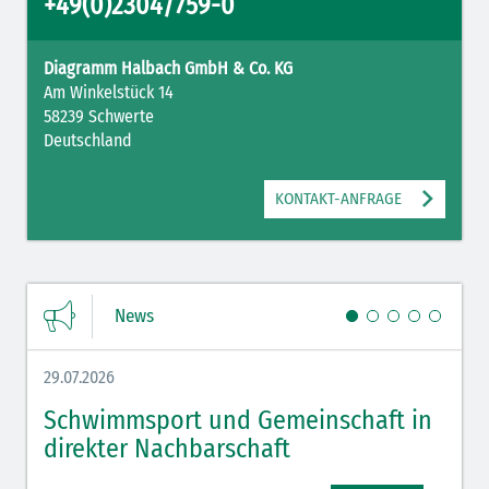
+49(0)2304/759-0
Diagramm Halbach GmbH & Co. KG
Am Winkelstück 14
58239 Schwerte
Deutschland
KONTAKT-ANFRAGE
News
29.07.2026
27.07.
Schwimmsport und Gemeinschaft in
WM 
direkter Nachbarschaft
gut