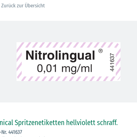
Zurück zur Übersicht
30.06.2026
Ein ganzes
inical Spritzenetiketten hellviolett schraff.
Berufsleben 
.-Nr. 441637
Diagramm Ha