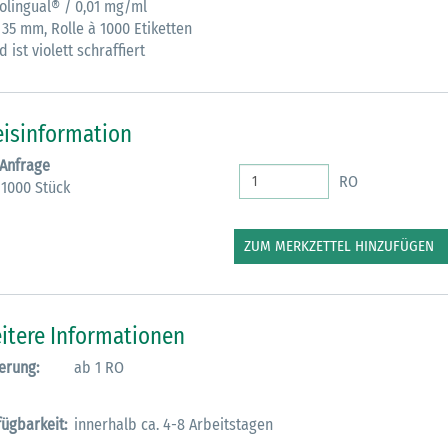
rolingual® / 0,01 mg/ml
 35 mm, Rolle à 1000 Etiketten
M
 ist violett schraffiert
eisinformation
 Anfrage
RO
 1000 Stück
ZUM MERKZETTEL HINZUFÜGEN
itere Informationen
erung:
ab 1 RO
fügbarkeit:
innerhalb ca. 4-8 Arbeitstagen