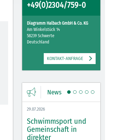
+49(0)2304/759-0
Diagramm Halbach GmbH & Co. KG
Am Winkelstück 14
58239 Schwerte
Deutschland
KONTAKT-ANFRAGE
News
29.07.2026
27.07.2026
Schwimmsport und
WM Tippspiel 
bei
Gemeinschaft in
für Spannung,
lbach
direkter
Stimmung und 