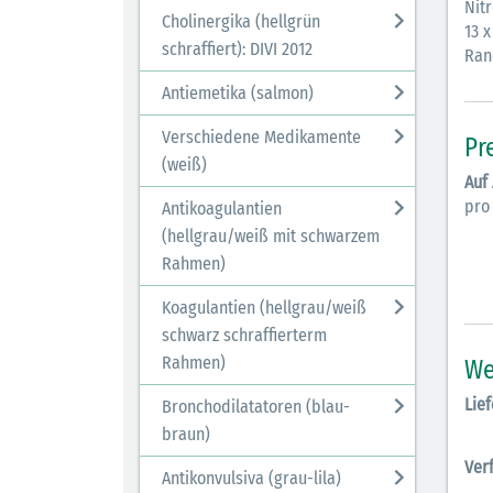
Nit
Cholinergika (hellgrün
13 x
schraffiert): DIVI 2012
Rand
Antiemetika (salmon)
Verschiedene Medikamente
Pr
(weiß)
Auf
pro
Antikoagulantien
(hellgrau/weiß mit schwarzem
Rahmen)
Koagulantien (hellgrau/weiß
schwarz schraffierterm
Rahmen)
We
Lief
Bronchodilatatoren (blau-
braun)
Ver
Antikonvulsiva (grau-lila)