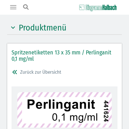
Toggle
navigation
Produktmenü
Hypnotika (gelb)
Spritzenetiketten 13 x 35 mm / Perlinganit
Benzodiazepine (orange)
0,1 mg/ml
Benzodiazepin-Antagonisten (orange schraffiert)
Zurück zur Übersicht
Muskelrelaxantien (weiß-rot): DIVI seit 2012
Muskelrelaxans-Antagonisten (rot schraffiert)
Opiate/Opioide (hellblau)
Opioid-Antagonisten (hellblau schraffiert)
Lokalanästhetika (grau)