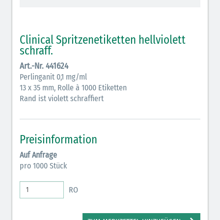
Vasopressoren (hellviolett)
Antihypertonika/Vasodilatantien (hellviolett
Clinical Spritzenetiketten hellviolett
schraffiert)
schraff.
Anticholinergika (hellgrün)
Art.-Nr. 441624
Perlinganit 0,1 mg/ml
Cholinergika (hellgrün schraffiert): DIVI 2012
13 x 35 mm, Rolle à 1000 Etiketten
Antiemetika (salmon)
Rand ist violett schraffiert
Verschiedene Medikamente (weiß)
Antikoagulantien (hellgrau/weiß mit schwarzem
Preisinformation
Rahmen)
Auf Anfrage
pro 1000 Stück
Koagulantien (hellgrau/weiß schwarz schraffierterm
Rahmen)
RO
Bronchodilatatoren (blau-braun)
Antikonvulsiva (grau-lila)