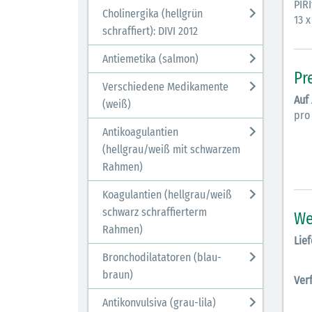
PIR
Cholinergika (hellgrün
13 x
schraffiert): DIVI 2012
Antiemetika (salmon)
Pr
Verschiedene Medikamente
Auf
(weiß)
pro
Antikoagulantien
(hellgrau/weiß mit schwarzem
Rahmen)
Koagulantien (hellgrau/weiß
schwarz schraffierterm
We
Rahmen)
Lief
Bronchodilatatoren (blau-
braun)
Ver
Antikonvulsiva (grau-lila)