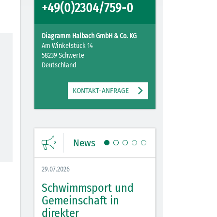
+49(0)2304/759-0
Diagramm Halbach GmbH & Co. KG
Am Winkelstück 14
58239 Schwerte
Deutschland
KONTAKT-ANFRAGE
News
29.07.2026
27.07.2026
Schwimmsport und
WM Tippspiel 
bei
Gemeinschaft in
für Spannung,
lbach
direkter
Stimmung und 