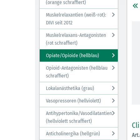
(orange schraffiert)
Muskelrelaxantien (weiß-rot):
DIVI seit 2012
Muskelrelaxans-Antagonisten
(rot schraffiert)
Opiate/Opioide (hellblau)
Opioid-Antagonisten (hellblau
schraffiert)
Lokalanästhetika (grau)
Vasopressoren (hellviolett)
Antihypertonika/Vasodilatantien
(hellviolett schraffiert)
Cl
Anticholinergika (hellgrün)
Art