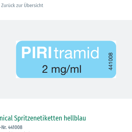
Zurück zur Übersicht
30.06.2026
Ein ganzes
inical Spritzenetiketten hellblau
Berufsleben 
.-Nr. 441008
Diagramm Ha