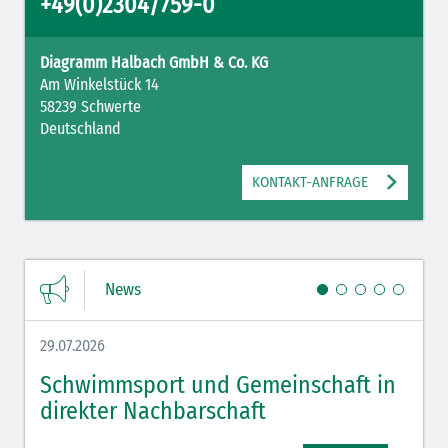
+49(0)2304/759-0
Diagramm Halbach GmbH & Co. KG
Am Winkelstück 14
58239 Schwerte
Deutschland
KONTAKT-ANFRAGE
News
29.07.2026
27.07.
Schwimmsport und Gemeinschaft in
WM 
direkter Nachbarschaft
gut