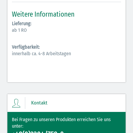
Inodilatatoren (rot-grün)
Weitere Informationen
Antiarrhythmika (rot-blau)
Lieferung:
ab 1 RO
Elektrolyte (grün-pink)
Verfügbarkeit:
Elektrolyte Kalium (grün-blau)
innerhalb ca. 4-8 Arbeitstagen
Elektrolyte NaCl (grün)
Hormone (braun-beige)
Hormone Insulin (braun-gelb)
Kontakt
Bei Fragen zu unseren Produkten erreichen Sie uns
unter: