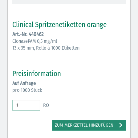
Vasopressoren (hellviolett)
Antihypertonika/Vasodilatantien (hellviolett
Clinical Spritzenetiketten orange
schraffiert)
Art.-Nr. 440462
Anticholinergika (hellgrün)
ClonazePAM 0,5 mg/ml
13 x 35 mm, Rolle à 1000 Etiketten
Cholinergika (hellgrün schraffiert): DIVI 2012
Antiemetika (salmon)
Preisinformation
Verschiedene Medikamente (weiß)
Auf Anfrage
Antikoagulantien (hellgrau/weiß mit schwarzem
pro 1000 Stück
Rahmen)
RO
Koagulantien (hellgrau/weiß schwarz schraffierterm
Rahmen)
ZUM MERKZETTEL HINZUFÜGEN
Bronchodilatatoren (blau-braun)
Antikonvulsiva (grau-lila)