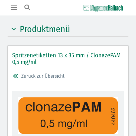
Toggle
navigation
Produktmenü
Hypnotika (gelb)
Spritzenetiketten 13 x 35 mm / ClonazePAM
Benzodiazepine (orange)
0,5 mg/ml
Benzodiazepin-Antagonisten (orange schraffiert)
Zurück zur Übersicht
Muskelrelaxantien (weiß-rot): DIVI seit 2012
Muskelrelaxans-Antagonisten (rot schraffiert)
Opiate/Opioide (hellblau)
Opioid-Antagonisten (hellblau schraffiert)
Lokalanästhetika (grau)