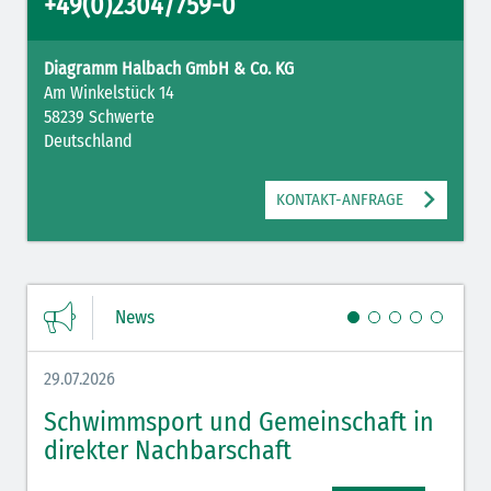
+49(0)2304/759-0
Diagramm Halbach GmbH & Co. KG
Am Winkelstück 14
58239 Schwerte
Deutschland
KONTAKT-ANFRAGE
News
29.07.2026
27.07.
Schwimmsport und Gemeinschaft in
WM 
direkter Nachbarschaft
gut