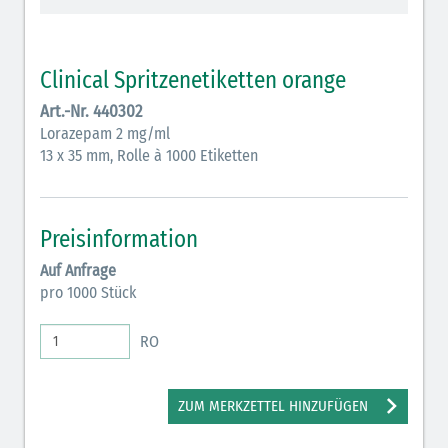
Vasopressoren (hellviolett)
Antihypertonika/Vasodilatantien (hellviolett
Clinical Spritzenetiketten orange
schraffiert)
Art.-Nr. 440302
Anticholinergika (hellgrün)
Lorazepam 2 mg/ml
13 x 35 mm, Rolle à 1000 Etiketten
Cholinergika (hellgrün schraffiert): DIVI 2012
Antiemetika (salmon)
Preisinformation
Verschiedene Medikamente (weiß)
Auf Anfrage
Antikoagulantien (hellgrau/weiß mit schwarzem
pro 1000 Stück
Rahmen)
RO
Koagulantien (hellgrau/weiß schwarz schraffierterm
Rahmen)
ZUM MERKZETTEL HINZUFÜGEN
Bronchodilatatoren (blau-braun)
Antikonvulsiva (grau-lila)