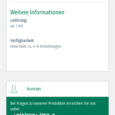
Inodilatatoren (rot-grün)
Weitere Informationen
Antiarrhythmika (rot-blau)
Lieferung:
ab 1 RO
Elektrolyte (grün-pink)
Verfügbarkeit:
Elektrolyte Kalium (grün-blau)
innerhalb ca. 4-8 Arbeitstagen
Elektrolyte NaCl (grün)
Hormone (braun-beige)
Hormone Insulin (braun-gelb)
Kontakt
Bei Fragen zu unseren Produkten erreichen Sie uns
unter: