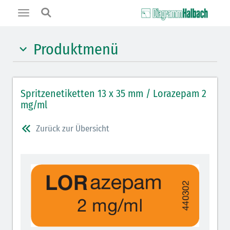
Toggle
navigation
Produktmenü
Hypnotika (gelb)
Spritzenetiketten 13 x 35 mm / Lorazepam 2
Benzodiazepine (orange)
mg/ml
Benzodiazepin-Antagonisten (orange schraffiert)
Zurück zur Übersicht
Muskelrelaxantien (weiß-rot): DIVI seit 2012
Muskelrelaxans-Antagonisten (rot schraffiert)
Opiate/Opioide (hellblau)
Opioid-Antagonisten (hellblau schraffiert)
Lokalanästhetika (grau)