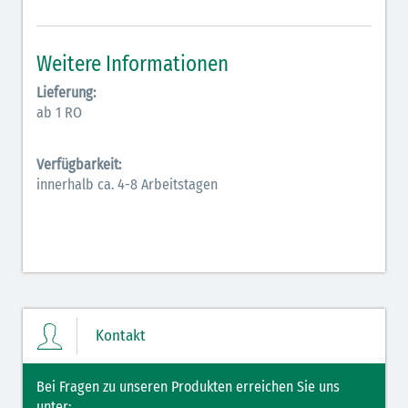
Inodilatatoren (rot-grün)
Weitere Informationen
Antiarrhythmika (rot-blau)
Lieferung:
Elektrolyte (grün-pink)
ab 1 RO
Elektrolyte Kalium (grün-blau)
Verfügbarkeit:
Elektrolyte NaCl (grün)
innerhalb ca. 4-8 Arbeitstagen
Hormone (braun-beige)
Hormone Insulin (braun-gelb)
Kontakt
Bei Fragen zu unseren Produkten erreichen Sie uns
unter: