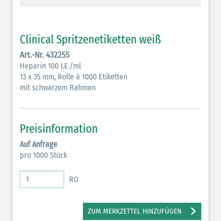
Vasopressoren (hellviolett)
Antihypertonika/Vasodilatantien (hellviolett
Clinical Spritzenetiketten weiß
schraffiert)
Art.-Nr. 432255
Anticholinergika (hellgrün)
Heparin 100 I.E./ml
13 x 35 mm, Rolle à 1000 Etiketten
Cholinergika (hellgrün schraffiert): DIVI 2012
mit schwarzem Rahmen
Antiemetika (salmon)
Verschiedene Medikamente (weiß)
Preisinformation
Antikoagulantien (hellgrau/weiß mit schwarzem
Auf Anfrage
Rahmen)
pro 1000 Stück
Koagulantien (hellgrau/weiß schwarz schraffierterm
RO
Rahmen)
Bronchodilatatoren (blau-braun)
ZUM MERKZETTEL HINZUFÜGEN
Antikonvulsiva (grau-lila)