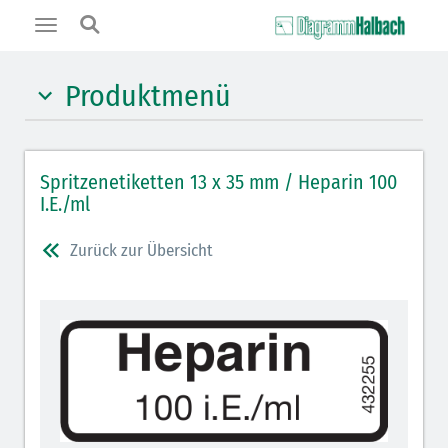
Toggle
navigation
Produktmenü
Hypnotika (gelb)
Spritzenetiketten 13 x 35 mm / Heparin 100
Benzodiazepine (orange)
I.E./ml
Benzodiazepin-Antagonisten (orange schraffiert)
Zurück zur Übersicht
Muskelrelaxantien (weiß-rot): DIVI seit 2012
Muskelrelaxans-Antagonisten (rot schraffiert)
Opiate/Opioide (hellblau)
Opioid-Antagonisten (hellblau schraffiert)
Lokalanästhetika (grau)