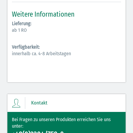
Inodilatatoren (rot-grün)
Weitere Informationen
Antiarrhythmika (rot-blau)
Lieferung:
ab 1 RO
Elektrolyte (grün-pink)
Verfügbarkeit:
Elektrolyte Kalium (grün-blau)
innerhalb ca. 4-8 Arbeitstagen
Elektrolyte NaCl (grün)
Hormone (braun-beige)
Hormone Insulin (braun-gelb)
Kontakt
Bei Fragen zu unseren Produkten erreichen Sie uns
unter: