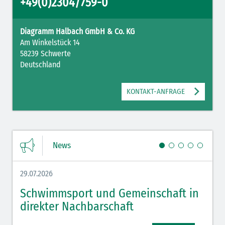
+49(0)2304/759-0
Diagramm Halbach GmbH & Co. KG
Am Winkelstück 14
58239 Schwerte
Deutschland
KONTAKT-ANFRAGE
News
29.07.2026
27.07.
Schwimmsport und Gemeinschaft in
WM 
direkter Nachbarschaft
gut