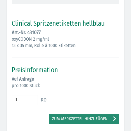
Vasopressoren (hellviolett)
Antihypertonika/Vasodilatantien (hellviolett
Clinical Spritzenetiketten hellblau
schraffiert)
Art.-Nr. 431077
Anticholinergika (hellgrün)
oxyCODON 2 mg/ml
13 x 35 mm, Rolle à 1000 Etiketten
Cholinergika (hellgrün schraffiert): DIVI 2012
Antiemetika (salmon)
Preisinformation
Verschiedene Medikamente (weiß)
Auf Anfrage
Antikoagulantien (hellgrau/weiß mit schwarzem
pro 1000 Stück
Rahmen)
RO
Koagulantien (hellgrau/weiß schwarz schraffierterm
Rahmen)
ZUM MERKZETTEL HINZUFÜGEN
Bronchodilatatoren (blau-braun)
Antikonvulsiva (grau-lila)