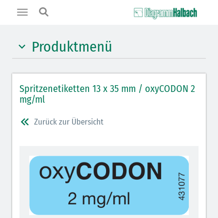
Toggle
navigation
Produktmenü
Hypnotika (gelb)
Spritzenetiketten 13 x 35 mm / oxyCODON 2
Benzodiazepine (orange)
mg/ml
Benzodiazepin-Antagonisten (orange schraffiert)
Zurück zur Übersicht
Muskelrelaxantien (weiß-rot): DIVI seit 2012
Muskelrelaxans-Antagonisten (rot schraffiert)
Opiate/Opioide (hellblau)
Opioid-Antagonisten (hellblau schraffiert)
Lokalanästhetika (grau)