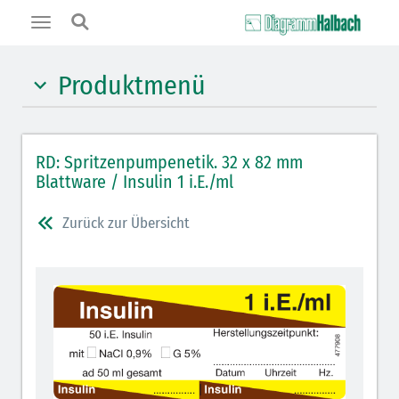
Toggle
navigation
Produktmenü
Hypnotika (gelb)
RD: Spritzenpumpenetik. 32 x 82 mm
Benzodiazepine (orange)
Blattware / Insulin 1 i.E./ml
Opiate/Opioide (hellblau)
Zurück zur Übersicht
Lokalanästhetika (grau)
Vasopressoren (hellviolett)
Antihypertonika/Vasodilatantien (hellviolett
schraffiert)
Antiemetika (salmon)
Verschiedene Medikamente (weiß)