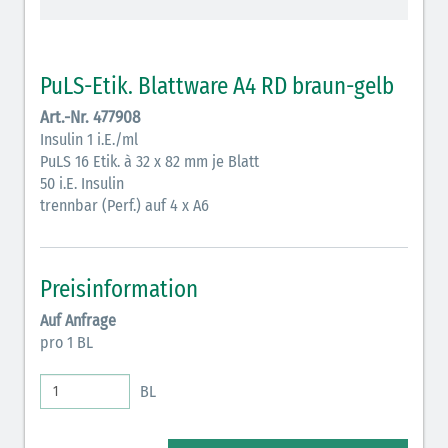
Antikoagulantien (hellgrau/weiß mit schwarzem
Rahmen)
PuLS-Etik. Blattware A4 RD braun-gelb
Koagulantien (hellgrau/weiß schwarz schraffiert)
Art.-Nr. 477908
Insulin 1 i.E./ml
Bronchodilatatoren (blau-braun)
PuLS 16 Etik. à 32 x 82 mm je Blatt
Antikonvulsiva (grau-lila)
50 i.E. Insulin
trennbar (Perf.) auf 4 x A6
Inodilatatoren (rot-grün)
Antiarrhythmika (rot-blau)
Preisinformation
Elektrolyte (grün-pink)
Auf Anfrage
pro 1 BL
Elektrolyte Kalium (grün-blau)
Elektrolyte NaCl (grün)
BL
Hormone (braun-beige)