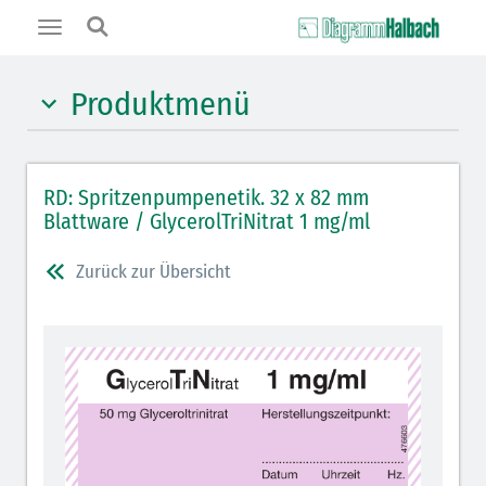
Toggle
navigation
Produktmenü
Hypnotika (gelb)
RD: Spritzenpumpenetik. 32 x 82 mm
Benzodiazepine (orange)
Blattware / GlycerolTriNitrat 1 mg/ml
Opiate/Opioide (hellblau)
Zurück zur Übersicht
Lokalanästhetika (grau)
Vasopressoren (hellviolett)
Antihypertonika/Vasodilatantien (hellviolett
schraffiert)
Antiemetika (salmon)
Verschiedene Medikamente (weiß)