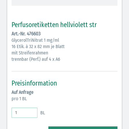
Antikoagulantien (hellgrau/weiß mit schwarzem
Rahmen)
Perfusoretiketten hellviolett str
Koagulantien (hellgrau/weiß schwarz schraffiert)
Art.-Nr. 476603
GlycerolTriNitrat 1 mg/ml
Bronchodilatatoren (blau-braun)
16 Etik. à 32 x 82 mm je Blatt
Antikonvulsiva (grau-lila)
mit Streifenrahmen
trennbar (Perf.) auf 4 x A6
Inodilatatoren (rot-grün)
Antiarrhythmika (rot-blau)
Preisinformation
Elektrolyte (grün-pink)
Auf Anfrage
pro 1 BL
Elektrolyte Kalium (grün-blau)
Elektrolyte NaCl (grün)
BL
Hormone (braun-beige)