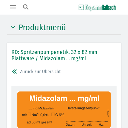
Toggle
navigation
Produktmenü
Hypnotika (gelb)
RD: Spritzenpumpenetik. 32 x 82 mm
Benzodiazepine (orange)
Blattware / Midazolam ... mg/ml
Opiate/Opioide (hellblau)
Zurück zur Übersicht
Lokalanästhetika (grau)
Vasopressoren (hellviolett)
Antihypertonika/Vasodilatantien (hellviolett
schraffiert)
Antiemetika (salmon)
Verschiedene Medikamente (weiß)