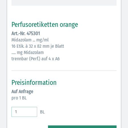
Antikoagulantien (hellgrau/weiß mit schwarzem
Rahmen)
Perfusoretiketten orange
Koagulantien (hellgrau/weiß schwarz schraffiert)
Art.-Nr. 475301
Midazolam ... mg/ml
Bronchodilatatoren (blau-braun)
16 Etik. à 32 x 82 mm je Blatt
Antikonvulsiva (grau-lila)
..... mg Midazolam
trennbar (Perf.) auf 4 x A6
Inodilatatoren (rot-grün)
Antiarrhythmika (rot-blau)
Preisinformation
Elektrolyte (grün-pink)
Auf Anfrage
pro 1 BL
Elektrolyte Kalium (grün-blau)
Elektrolyte NaCl (grün)
BL
Hormone (braun-beige)