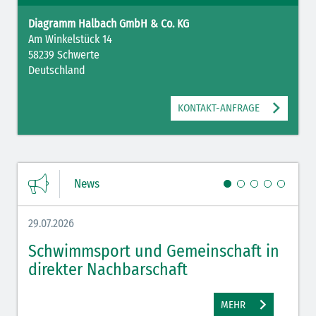
Diagramm Halbach GmbH & Co. KG
Am Winkelstück 14
58239 Schwerte
Deutschland
KONTAKT-ANFRAGE
News
29.07.2026
27.07.
Schwimmsport und Gemeinschaft in
WM 
direkter Nachbarschaft
gut
MEHR