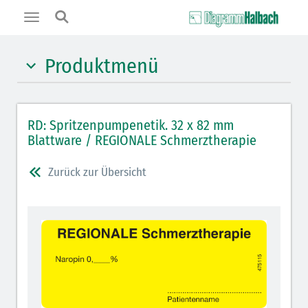
Toggle
navigation
Produktmenü
Hypnotika (gelb)
RD: Spritzenpumpenetik. 32 x 82 mm
Benzodiazepine (orange)
Blattware / REGIONALE Schmerztherapie
Opiate/Opioide (hellblau)
Zurück zur Übersicht
Lokalanästhetika (grau)
Vasopressoren (hellviolett)
Antihypertonika/Vasodilatantien (hellviolett
schraffiert)
Antiemetika (salmon)
Verschiedene Medikamente (weiß)