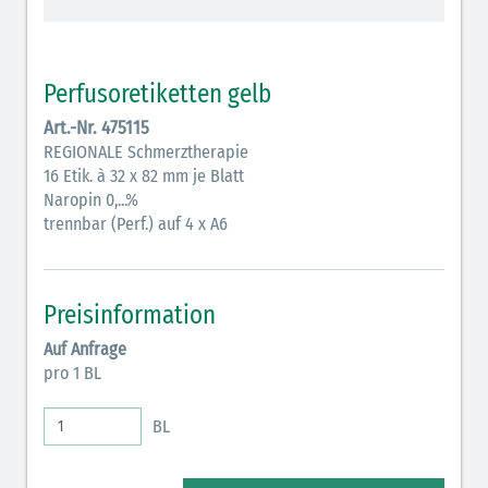
Antikoagulantien (hellgrau/weiß mit schwarzem
Rahmen)
Perfusoretiketten gelb
Koagulantien (hellgrau/weiß schwarz schraffiert)
Art.-Nr. 475115
REGIONALE Schmerztherapie
Bronchodilatatoren (blau-braun)
16 Etik. à 32 x 82 mm je Blatt
Antikonvulsiva (grau-lila)
Naropin 0,...%
trennbar (Perf.) auf 4 x A6
Inodilatatoren (rot-grün)
Antiarrhythmika (rot-blau)
Preisinformation
Elektrolyte (grün-pink)
Auf Anfrage
pro 1 BL
Elektrolyte Kalium (grün-blau)
Elektrolyte NaCl (grün)
BL
Hormone (braun-beige)