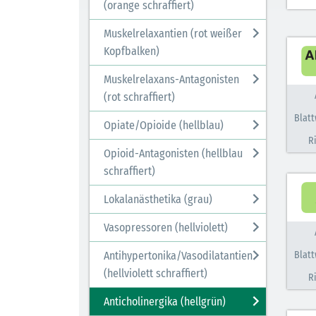
(orange schraffiert)
Muskelrelaxantien (rot weißer
Kopfbalken)
Muskelrelaxans-Antagonisten
(rot schraffiert)
Blatt
Opiate/Opioide (hellblau)
R
Opioid-Antagonisten (hellblau
schraffiert)
Lokalanästhetika (grau)
Vasopressoren (hellviolett)
Blatt
Antihypertonika/Vasodilatantien
(hellviolett schraffiert)
R
Anticholinergika (hellgrün)