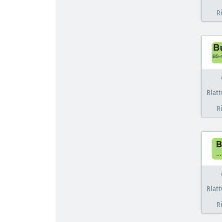
R
Blatt
R
Blatt
R