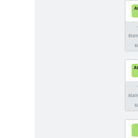
Blatt
R
Blatt
R