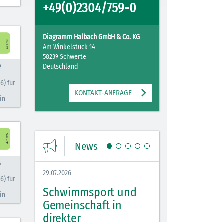
+49(0)2304/759-0
Diagramm Halbach GmbH & Co. KG
Am Winkelstück 14
58239 Schwerte
Deutschland
2
6) für
KONTAKT-ANFRAGE
in
News
5
29.07.2026
27.07.2026
6) für
Schwimmsport und
WM Tippspiel 
in
bei
Gemeinschaft in
für Spannung,
lbach
direkter
Stimmung und 