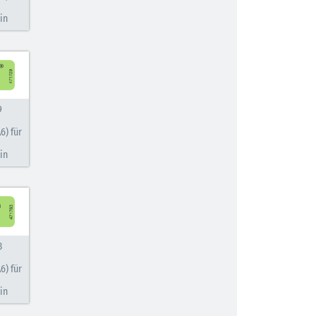
in
9
6) für
in
3
6) für
in