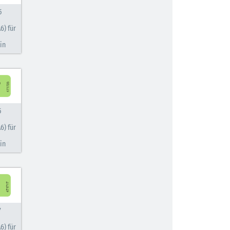
5
6) für
in
5
6) für
in
7
6) für