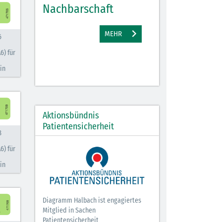
Nachbarschaft
Gewinne
EHR
MEHR
M
6
6) für
in
Aktionsbündnis
Patientensicherheit
8
6) für
in
Diagramm Halbach ist engagiertes
Mitglied in Sachen
Patientensicherheit