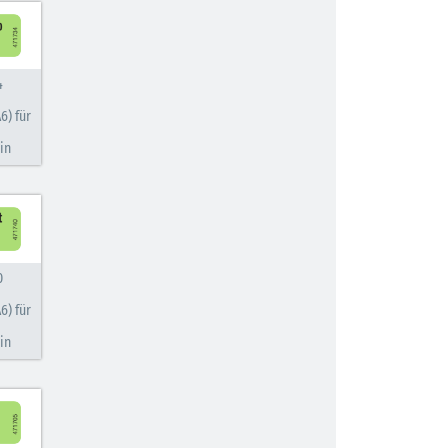
4
6) für
in
0
6) für
in