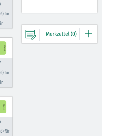
8
6) für
in
Merkzettel (0)
Ihre Merkliste enthält derzeit keine
Einträge.
7
6) für
ZUM MERKZETTEL
in
6
6) für