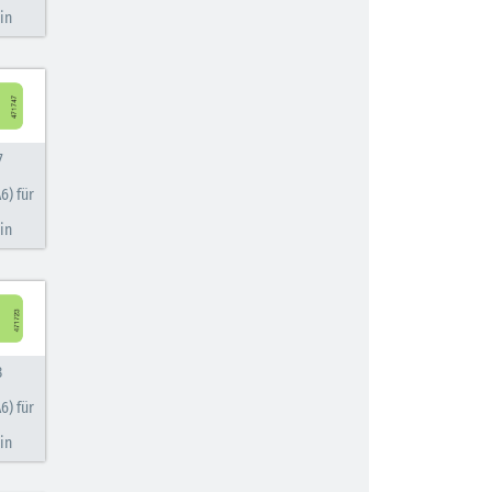
in
7
6) für
in
3
6) für
in