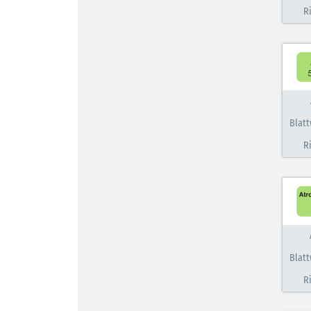
R
Blatt
R
Blatt
R