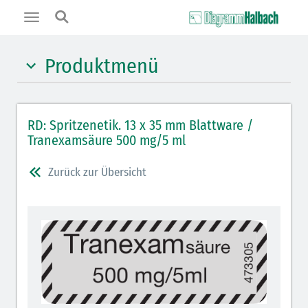
Toggle
navigation
Produktmenü
Hypnotika (gelb)
RD: Spritzenetik. 13 x 35 mm Blattware /
Benzodiazepine (orange)
Tranexamsäure 500 mg/5 ml
Benzodiazepin-Antagonisten (orange schraffiert)
Zurück zur Übersicht
Muskelrelaxantien (rot weißer Kopfbalken)
Muskelrelaxans-Antagonisten (rot schraffiert)
Opiate/Opioide (hellblau)
Opioid-Antagonisten (hellblau schraffiert)
Lokalanästhetika (grau)