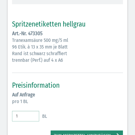
Vasopressoren (hellviolett)
Antihypertonika/Vasodilatantien (hellviolett
Spritzenetiketten hellgrau
schraffiert)
Art.-Nr. 473305
Anticholinergika (hellgrün)
Tranexamsäure 500 mg/5 ml
96 Etik. à 13 x 35 mm je Blatt
Cholinergika (hellgrün schraffiert)
Rand ist schwarz schraffiert
Antiemetika (salmon)
trennbar (Perf.) auf 4 x A6
Verschiedene Medikamente (weiß)
Antikoagulantien (hellgrau/weiß mit schwarzem
Preisinformation
Rahmen)
Auf Anfrage
pro 1 BL
Bronchodilatatoren (blau-braun)
Antikonvulsiva (grau-lila)
BL
Inodilatatoren (rot-grün)