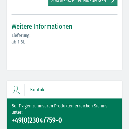
ZUM MERKZETTEL HINZUFÜGEN
Antiarrhythmika (rot-blau)
Elektrolyte (grün-pink)
Weitere Informationen
Elektrolyte Kalium (grün-blau)
Lieferung:
Elektrolyte NaCl (grün)
ab 1 BL
Hormone (braun-beige)
Hormone Insulin (braun-gelb)
Kontakt
Bei Fragen zu unseren Produkten erreichen Sie uns
unter:
+49(0)2304/759-0